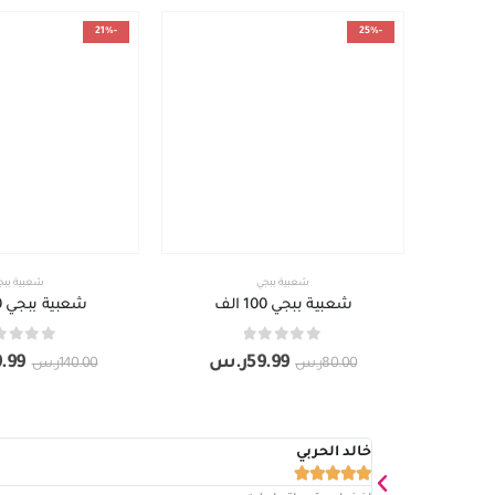
-21%
-25%
شعبية ببجي
شعبية ببج
شعبية ببجي 100 الف
شعبية ببجي 200 الف
out of 5
0
out of 5
0
59.99
ر.س
9.99
80.00
ر.س
140.00
ر.س
خالد الحربي




