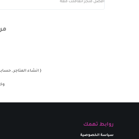
افضل متجر اتعاملت معه
مري
{ انشاء المتاجر , حسابات ببجي , حساب
وخد
روابط تهمك
سياسة الخصوصية