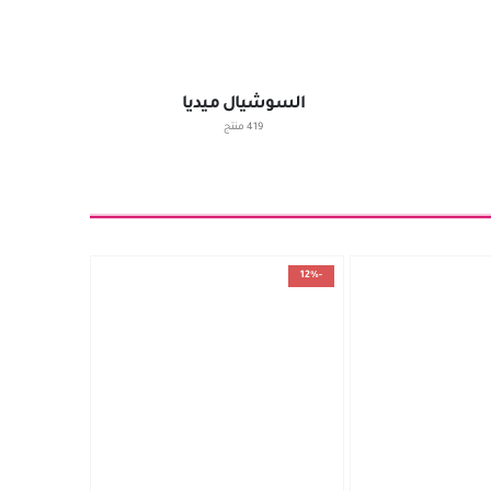
السوشيال ميديا
419 منتج
-12%