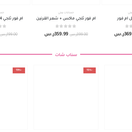
جي
حسابات ببجي
حسا
ام فور ثلجي ماكس + شعر القرنين
ام فور ثلجي 4 + قصة شعر S14
out of 5
0
out of 5
0
369
ر.س
359.99
ر.س
399.00
ر.س
199.00
ر.س
سناب شات
-19%
-15%