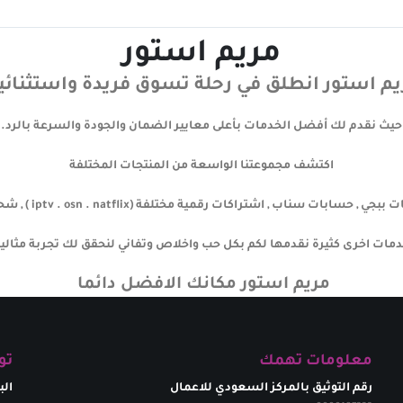
مريم استور
م استور انطلق في رحلة تسوق فريدة واستثنائي
حيث نقدم لك أفضل الخدمات بأعلى معايير الضمان والجودة والسرعة بالرد.
اكتشف مجموعتنا الواسعة من المنتجات المختلفة
ات سناب , اشتراكات رقمية مختلفة (iptv . osn . natflix ) , شحن ببجي , شعبية ببجي }
مات اخرى كثيرة نقدمها لكم بكل حب واخلاص وتفاني لنحقق لك تجربة مثالية
مريم استور مكانك الافضل دائما
معلومات تهمك
تو
رقم التوثيق بالمركز السعودي للاعمال
الب