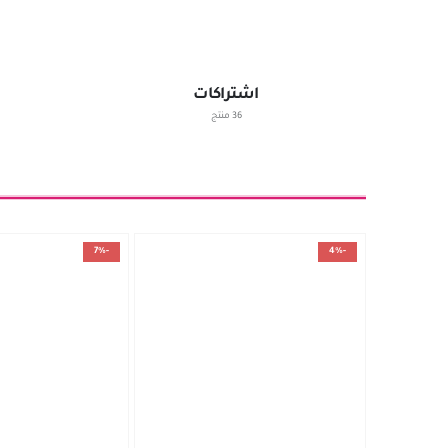
اشتراكات
36 منتج
-7%
-4%