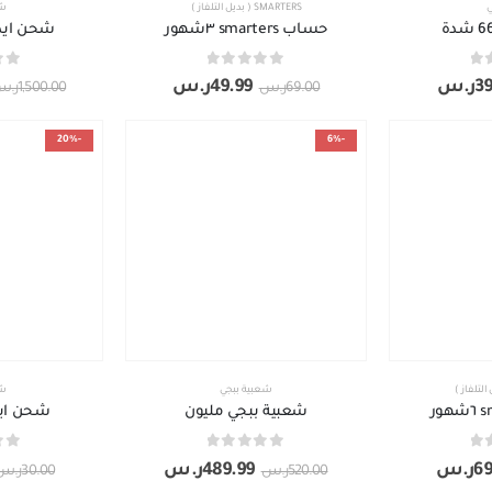
ي
SMARTERS ( بديل التلفاز )
شح
حساب smarters ٣شهور
شحن ايدي 3850
out of 5
0
out of 5
0
39
ر.س
49.99
ر.س
69.00
ر.س
1,500.00
ر.س
-20%
-6%
شعبية ببجي
شح
شعبية ببجي مليون
شحن ايدي 25
out of 5
0
out of 5
0
69
ر.س
489.99
ر.س
520.00
ر.س
30.00
ر.س