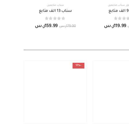
ور
,
سناب متابعين
سناب متابعين
سناب 13 الف متابع
out of 5
0
119.99
ر.س
159.99
ر.س
179.00
ر.س
-17%