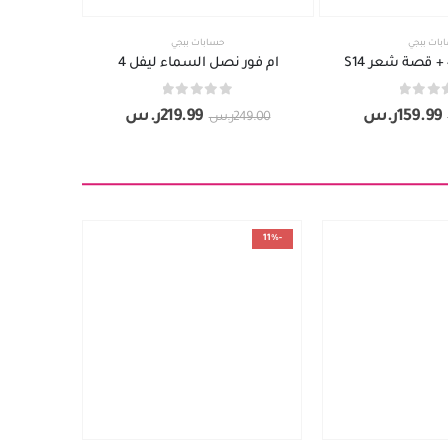
بات ببجي
حسابات ببجي
ام فور نصل السماء ليفل 4
out of 5
0
159.99
ر.س
219.99
ر.س
249.00
ر.س
-11%