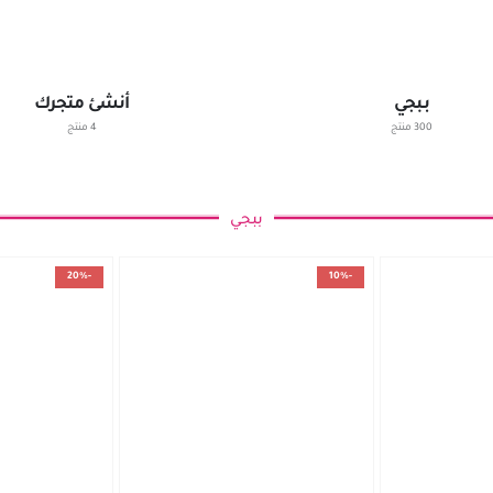
ببجي
أنشئ متجرك
300 منتج
4 منتج
ببجي
-20%
-10%