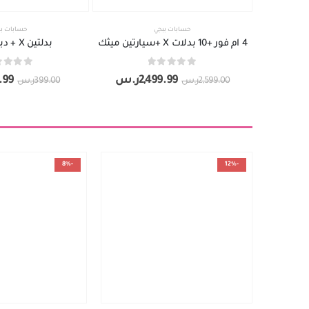
حسابات ببجي
حسابات بب
4 ام فور +10 بدلات X +سيارتين ميثك
بدلتين X + دبل ام فور
out of 5
0
out of 5
0
2,499.99
ر.س
.99
2,599.00
ر.س
399.00
ر.س
-8%
-12%