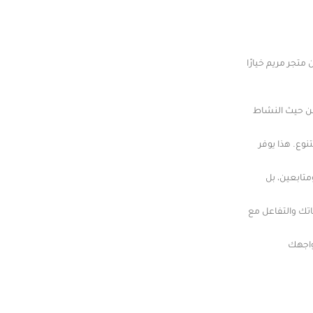
تجر مريم خيارًا
 من حيث النشاط
وع. هذا يوفر
متابعين، بل
اتك والتفاعل مع
واجهك