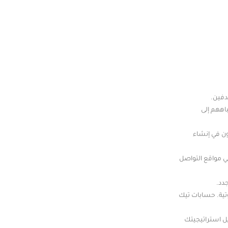
دفين.
اههم إلى
ون في إنشاء
ي مواقع التواصل
دد.
وتية. حسابات تيك
يل استراتيجيتك