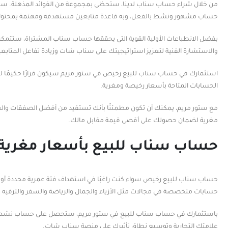
من خلال شراء حساب سناب لدينا، ستحظى بمجموعة من الفوائد المذهلة. ستوف
حساب مشهور ونشط بالفعل، وبه قاعدة متابعين مستهدفة ومهتمة بمحتوا
بفضل الانطباعات الأولية القوية التي يحققها حساب سناب المشتراة، ستتمكن
والاستشارة الفنية لتعزيز استراتيجيتك على سناب شات وزيادة تفاعل المتابعي
استثمارك في حساب سناب للبيع رخيص في ستور مريم سيكون قرارًا حكيمًا لت
الحسابات المتاحة بأسعار رخيصة ومغرية.
مع ستور مريم، يمكنك أن تكون مطمئنًا بأنك تستفيد من أفضل الصفقات وال
مغرية لضمان حصولك على أقصى قيمة مقابل مالك.
حساب سناب للبيع بأسعار مغرية 
حساب سناب للبيع رخيص سواء كنت راغبًا في استهداف فئة عمرية محددة أو ج
حسابات متخصصة في مجالات مثل الأزياء والجمال والرياضة والسفر والترفيه وغ
باستثمارك في حساب سناب للبيع في ستور مريم، ستحصل على حساب نشط وذو
علامتك التجارية وتوسيع نطاق تأثيرك على منصة سناب شات.