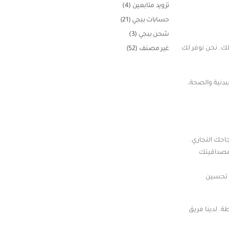
تزويد متابعين
(4)
حسابات ببجي
(21)
شحن ببجي
(3)
ك. نحن نوفر لك
غير مصنف
(52)
دنية والصحة،
حك التجاري.
 مصداقيتك
ة تحسين
. لدينا فريق