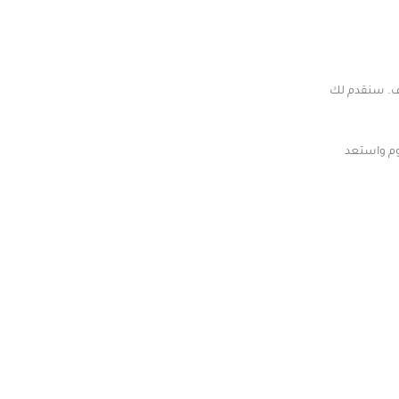
ك المستهدف. سنقدم لك
وم واستعد