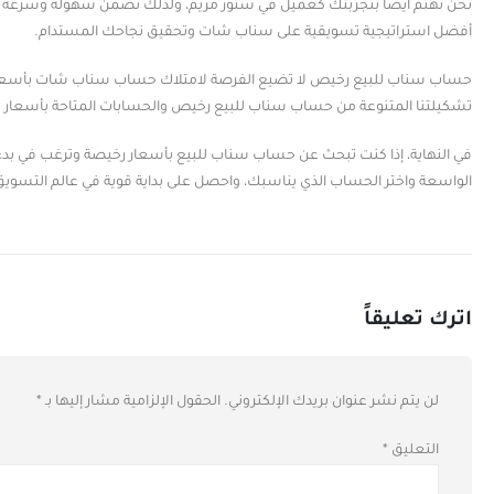
نحن نهتم أيضًا بتجربتك كعميل في ستور مريم، ولذلك نضمن سهولة وسرعة عم
أفضل استراتيجية تسويقية على سناب شات وتحقيق نجاحك المستدام.
حساب سناب للبيع رخيص لا تضيع الفرصة لامتلاك حساب سناب شات بأسعار مغري
تشكيلتنا المتنوعة من حساب سناب للبيع رخيص والحسابات المتاحة بأسعار لا
في النهاية، إذا كنت تبحث عن حساب سناب للبيع بأسعار رخيصة وترغب في بدء ر
الواسعة واختر الحساب الذي يناسبك، واحصل على بداية قوية في عالم التسويق
اترك تعليقاً
لن يتم نشر عنوان بريدك الإلكتروني.
الحقول الإلزامية مشار إليها بـ
*
التعليق
*