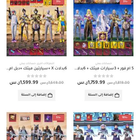
-3%
-3%
حسابات ببجي
اشتراكات اخرى
,
حسابات ببجي
5 ام فور + 3سيارات ميثك + 6بدلات X
6بدلات X +سيارتين ميثك +دبل ام فور
out of 5
0
out of 5
0
1,759.99
ر.س
1,599.99
ر.س
1,819.00
ر.س
1,649.00
ر.س
إضافة إلى السلة
إضافة إلى السلة
-5%
-10%