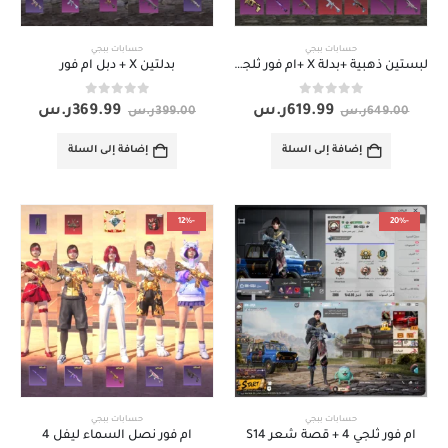
حسابات ببجي
حسابات ببجي
لبستين ذهبية +بدلة X +ام فور ثلجي ماكس
بدلتين X + دبل ام فور
out of 5
0
out of 5
0
619.99
ر.س
369.99
ر.س
649.00
ر.س
399.00
ر.س
إضافة إلى السلة
إضافة إلى السلة
-12%
-20%
حسابات ببجي
حسابات ببجي
ام فور ثلجي 4 + قصة شعر S14
ام فور نصل السماء ليفل 4