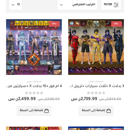
FILTER
-4%
-4%
حسابات ببجي
حسابات ببجي
3 بدلات X +ثلاث سيارات +تريبل ام فور
4 ام فور +10 بدلات X +سيارتين ميثك
out of 5
0
out of 5
0
2,739.99
ر.س
2,499.99
ر.س
2,849.00
ر.س
2,599.00
ر.س
إضافة إلى السلة
إضافة إلى السلة