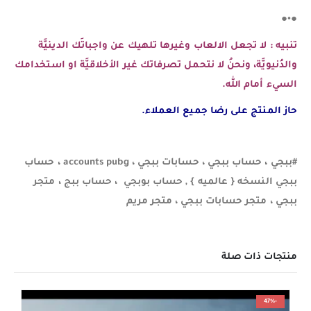
●•●
تنبيه : لا تجعل الالعاب وغيرها تلهيك عن واجباتَك الدينيَّة
والدُنيويَّة، ونحنُ لا نتحمل تصرفاتك غير الأخلاقيَّة او استخدامك
السيء أمام الله.
حاز المنتج على رضا جميع العملاء.
#ببجي ، حساب ببجي ، حسابات ببجي ، accounts pubg ، حساب
ببجي النسخه { عالميه } , حساب بوبجي ، حساب ببج ، متجر
ببجي ، متجر حسابات ببجي ، متجر مريم
منتجات ذات صلة
-47%