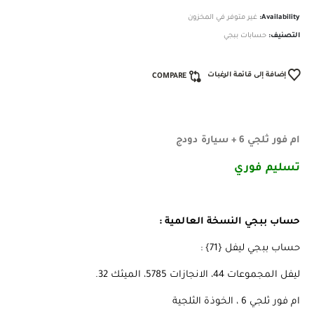
Availability:
غير متوفر في المخزون
التصنيف:
حسابات ببجي
إضافة إلى قائمة الرغبات
COMPARE
ام فور ثلجي 6 + سيارة دودج
تسليم فوري
حساب ببجي النسخة العالمية :
حساب ببجي ليفل {71} :
ليفل المجموعات 44، الانجازات 5785، الميثك 32.
ام فور ثلجي 6 ، الخوذة الثلجية