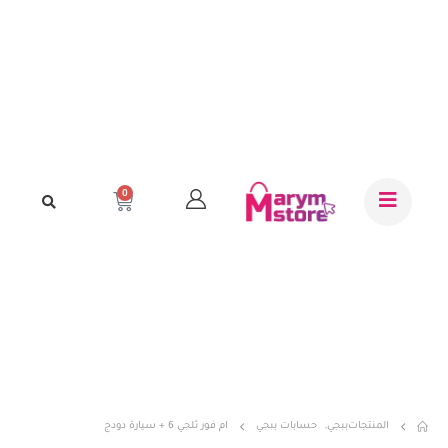
0
المنتجات
ببجي
,
حسابات ببجي
ام فور ثلجي 6 + سيارة دودج