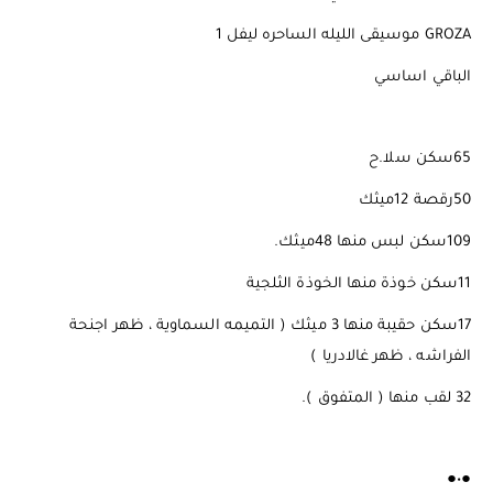
GROZA موسيقى الليله الساحره ليفل 1
الباقي اساسي
65سكن سلا.ح
50رقصة 12ميثك
109سكن لبس منها 48ميثك.
11سكن خوذة منها الخوذة الثلجية
17سكن حقيبة منها 3 ميثك ( التميمه السماوية ، ظهر اجنحة
الفراشه ، ظهر غالادريا )
32 لقب منها ( المتفوق ).
●•●