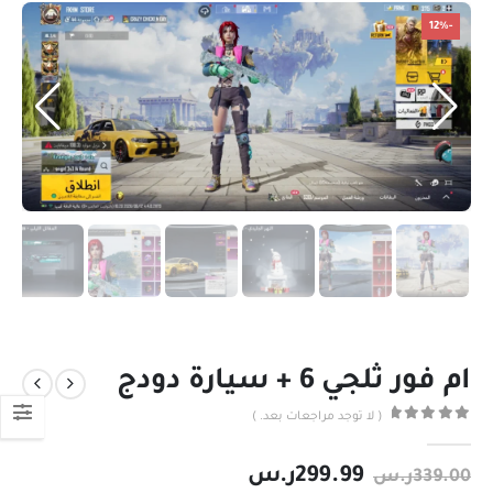
-12%
ام فور ثلجي 6 + سيارة دودج
( لا توجد مراجعات بعد. )
out of 5
0
299.99
ر.س
339.00
ر.س