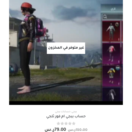
غير متوفر في المخزون
ببجي
,
حسابات ببجي
حساب ببجي ام فور ثلجي
out of 5
0
79.00
ر.س
150.00
ر.س