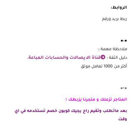
الروابط:
ربط بريد ورقم
●•●
ملاحظة مهمة ::
دليل الثقة
:
قناة الايصالات والحسابات المباعة.
أكثر من 1000 تعامل موثق
●•●
المتاجر تزعلك و متجرنا يزبطك ؛
بعد ماتطلب وتقيم راح يجيك كوبون خصم تستخدمه في اي
وقت