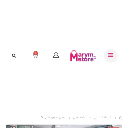
0
المنتجات
ببجي
,
حسابات ببجي
ببجي ام فور ثلجي 5