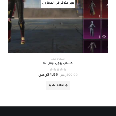
غير متوفر في المخزون
حسابات ببجي
حساب ببجي ليفل 67
out of 5
0
84.99
ر.س
500.00
ر.س
قراءة المزيد