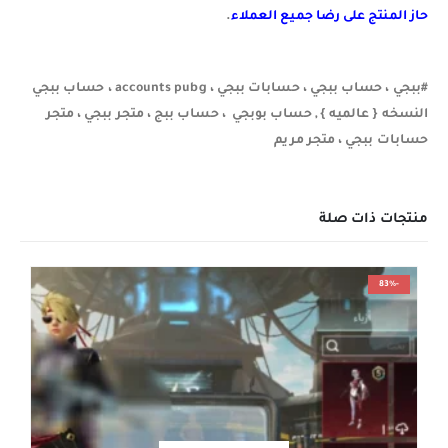
حاز المنتج على رضا جميع العملاء
.
#ببجي ، حساب ببجي ، حسابات ببجي ، accounts pubg ، حساب ببجي
النسخه { عالميه } , حساب بوبجي ، حساب ببج ، متجر ببجي ، متجر
حسابات ببجي ، متجر مريم
منتجات ذات صلة
-83%