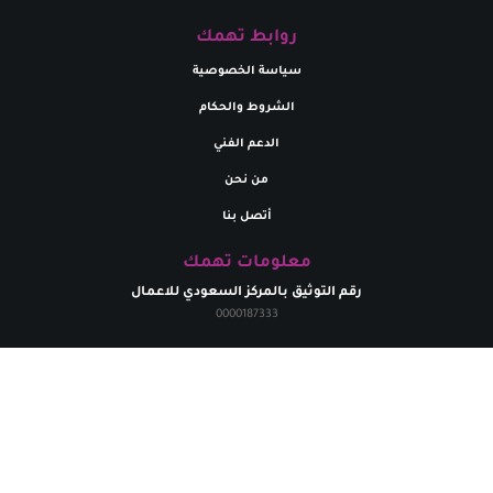
روابط تهمك
سياسة الخصوصية
الشروط والحكام
الدعم الفني
من نحن
أتصل بنا
معلومات تهمك
رقم التوثيق بالمركز السعودي للاعمال
0000187333
تواصل معنا
البريد إلالكتروني
marym.store0@gmail.com​