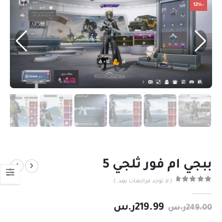
-12%
ببجي ام فور ثلجي 5
( لا توجد مراجعات بعد. )
out of 5
0
219.99
ر.س
249.00
ر.س