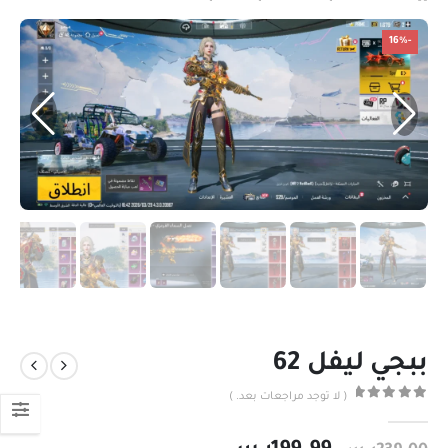
-16%
ببجي ليفل 62
( لا توجد مراجعات بعد. )
out of 5
0