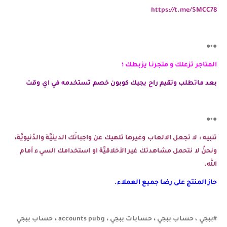
https://t.me/SMCC78
●•●
المتاجر تزعلك و متجرنا يزبطك ؛
بعد ماتطلب وتقيم راح يجيك كوبون خصم تستخدمه في اي وقت
●•●
تنبيه : لا تجعل الالعاب وغيرها تلهيك عن واجباتَك الدينيَّة والدُنيويَّة،
ونحنُ لا نتحمل مشاهدتك غير الأخلاقيَّة او استخدامك السيء أمام
الله.
حاز المنتج على رضا جميع العملاء.
#ببجي ، حساب ببجي ، حسابات ببجي ، accounts pubg ، حساب ببجي