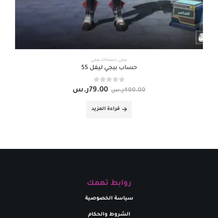
ببجي
,
حسابات ببجي
حساب ببجي ليفل 55
out of 5
0
79.00
ر.س
400.00
ر.س
قراءة المزيد
روابط تهمك
سياسة الخصوصية
الشروط والحكام