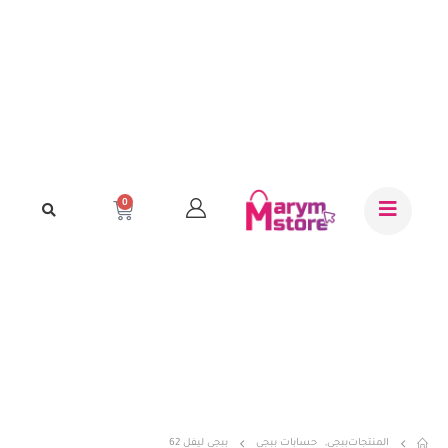
0
المنتجات
ببجي
,
حسابات ببجي
ببجي ليفل 62