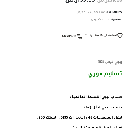
199.99
ر.س
239.00
ر.س
Availability:
غير متوفر في المخزون
التصنيف:
حسابات ببجي
إضافة إلى قائمة الرغبات
COMPARE
ببجي ليفل (62)
تسليم فوري
حساب ببجي النسخة العالمية :
حساب ببجي ليفل {62} :
ليفل المجموعات 48 ، الانجازات 6195 ، الميثك 250.