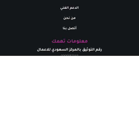
الدعم الفني
من نحن
أتصل بنا
معلومات تهمك
رقم التوثيق بالمركز السعودي للاعمال
0000187333
تواصل معنا
البريد إلالكتروني
marym.store0@gmail.com​
الهاتف
+
966531926264
حقوق الطبع محفوظة لدي متجر مريم | 2024