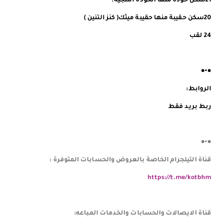
21سكن خوذة منها الخوذة الثلجية.
20سكن حقيبة منها حقيبة ميثك( كنز التنين )
24 لقب
●•●
الروابط:
ربط بريد فقط
●•●
قناة التيلجرام الخاصة بالعروض والحسابات المتوفرة :
https://t.me/kotbhm
قناة الايصالات والحسابات والخدمات المباعه: