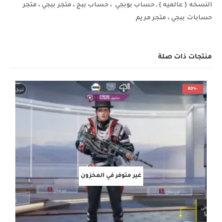
النسخه { عالميه } , حساب بوبجي ، حساب ببج ، متجر ببجي ، متجر
حسابات ببجي ، متجر مريم
منتجات ذات صلة
-80%
غير متوفر في المخزون