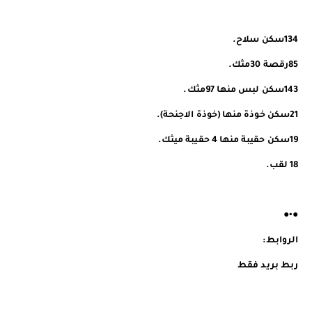
134سكن سلاح.
85رقصة 30مثك.
143سكن لبس منها 97مثك.
21سكن خوذة منها (خوذة الاجنحة).
19سكن حقيبة منها 4 حقيبة ميثك.
18 لقب.
●•●
الروابط:
ربط بريد فقط