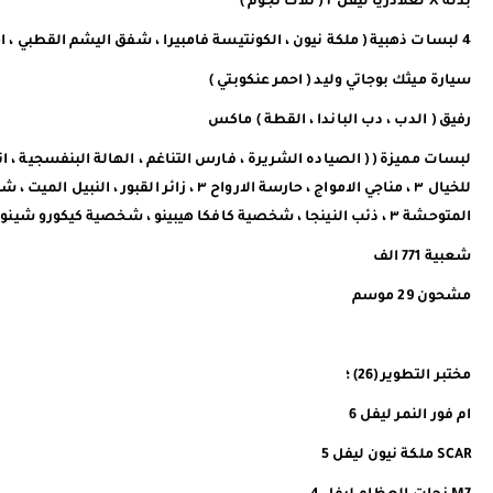
بدلة X لغلادريا ليفل ٢ ( ثلاث نجوم )
4 لبسات ذهبية ( ملكة نيون ، الكونتيسة فامبيرا ، شفق اليشم القطبي ، اميرة الرمال الذهبية )
سيارة ميثك بوجاتي وليد ( احمر عنكوبتي )
رفيق ( الدب ، دب الباندا ، القطة ) ماكس
لبسات مميزة ( ( الصياده الشريرة ، فارس التناغم ، الهالة البنفسجية ، اناق
المتوحشة ٣ ، ذئب النينجا ، شخصية كافكا هيبينو ، شخصية كيكورو شينوميا ، ساحرة الحلويات ، الارنب المتوحش ١ ، الاحلام الشبحية ، وغيرها الكثير ) )
شعبية 771 الف
مشحون 29 موسم
مختبر التطوير (26) ؛
ام فور النمر ليفل 6
SCAR ملكة نيون ليفل 5