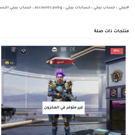
#ببجي ، حساب ببجي ، حسابات ببجي ، accounts pubg ، حساب ببجي النسخه { عالميه } , حساب بوبجي ، حساب ببج ، متجر ببجي ، متجر حسابات ببجي ، متجر مريم
منتجات ذات صلة
-67%
غير متوفر في المخزون