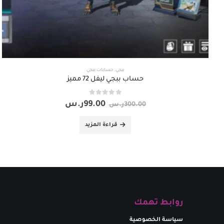
ببجي
,
حسابات ببجي
حساب ببجي ليفل 72 مميز
out of 5
0
99.00
ر.س
300.00
ر.س
قراءة المزيد
روابط تهمك
سياسة الخصوصية