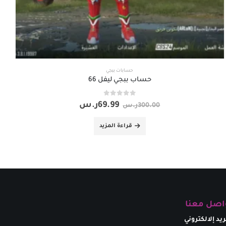
حسابات ببجي
حساب ببجي ليفل 66
out of 5
0
69.99
ر.س
300.00
ر.س
قراءة المزيد
اصل معنا
ريد إلالكتروني