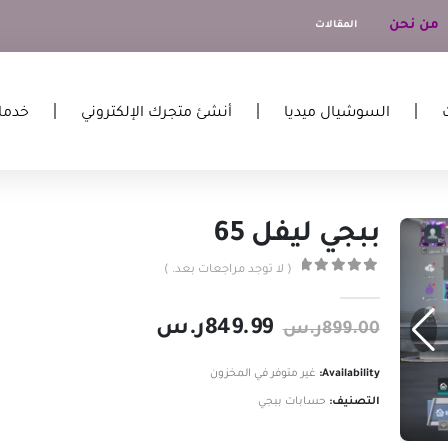
من نحن
المقالات
السوشيال ميديا
أنشئ متجرك الإلكتروني
خدما
ببجي ليفل 65
( لا توجد مراجعات بعد. )
out of 5
0
849.99
ر.س
899.00
ر.س
Availability:
غير متوفر في المخزون
التصنيف:
حسابات ببجي