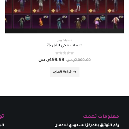
حسابات ببجي
حساب ببجي ليفل 76
out of 5
0
499.99
ر.س
2,000.00
ر.س
قراءة المزيد
معلومات تهمك
تو
رقم التوثيق بالمركز السعودي للاعمال
الب