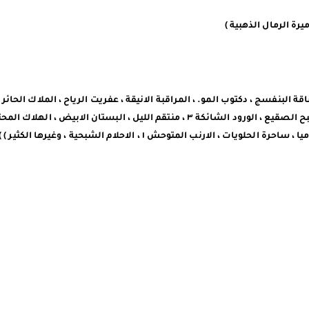
ة البنفسج ، دكتوب المو. ، المراقبة الانيقة ، عفريت الرياح ، الملاك الحائر 
للخيال ٣ ، مناجي الامواج ، حارسة الارواح ٣ ، زائر القبور ، النبيل الميت ، شبح الصقيع ، الورود الشائكة ٣ ، منتقم الليل ، البست