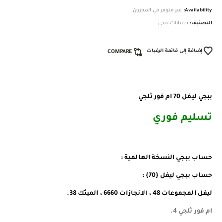
Availability:
غير متوفر في المخزون
التصنيف:
حسابات ببجي
إضافة إلى قائمة الرغبات
COMPARE
ببجي ليفل 70 ام فور ثلجي
تسليم فوري
حساب ببجي النسخة العالمية :
حساب ببجي ليفل {70} :
ليفل المجموعات 48 ، الانجازات 6660 ، الميثك 38.
ام فور ثلجي 4.