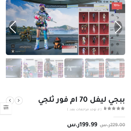
-13%
ببجي ليفل 70 ام فور ثلجي
( لا توجد مراجعات بعد. )
out of 5
0
199.99
ر.س
229.00
ر.س