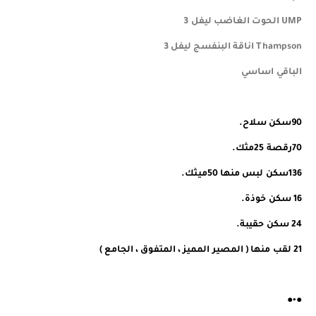
UMP الحوت الغاضب ليفل 3
Thampson اناقة البنفسج ليفل 3
الباقي اساسي
90سكن سلاح.
70رقصة 25مثك.
136سكن لبس منها 50ميثك.
16 سكن خوذة.
24 سكن حقيبة.
21 لقب منها ( المصير المميز ، المتفوق ، الجامع )
●•●