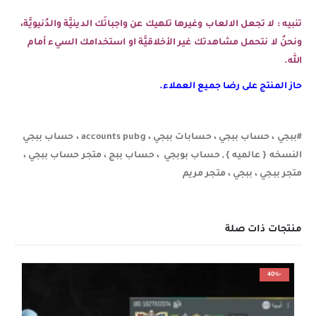
تنبيه : لا تجعل الالعاب وغيرها تلهيك عن واجباتَك الدينيَّة والدُنيويَّة،
ونحنُ لا نتحمل مشاهدتك غير الأخلاقيَّة او استخدامك السيء أمام
الله.
حاز المنتج على رضا جميع العملاء.
#ببجي ، حساب ببجي ، حسابات ببجي ، accounts pubg ، حساب ببجي
النسخه { عالميه } , حساب بوبجي ، حساب ببج ، متجر حساب ببجي ،
متجر ببجي ، ببجي ، متجر مريم
منتجات ذات صلة
-40%