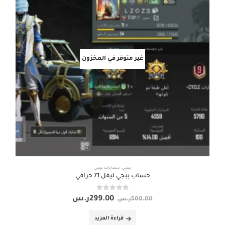
غير متوفر في المخزون
ببجي
,
حسابات ببجي
حساب ببجي ليفل 71 خرافي
out of 5
0
299.00
ر.س
500.00
ر.س
قراءة المزيد