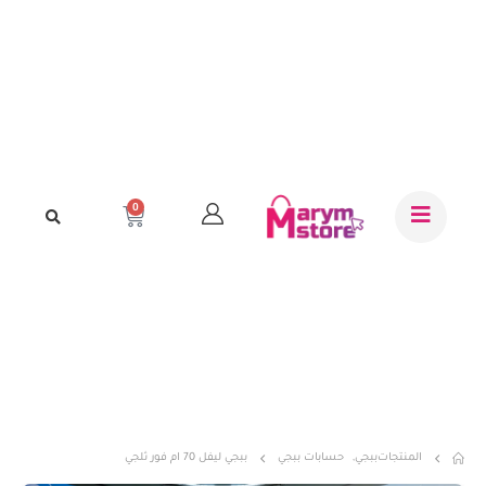
0
المنتجات
ببجي
,
حسابات ببجي
ببجي ليفل 70 ام فور ثلجي