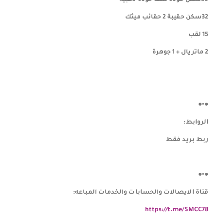
32سكن حقيبة 2 حقائب ميثك
15 لقب
2 ماتريال + 1 جوهرة
●•●
الروابط:
ربط بريد فقط
●•●
قناة الايصالات والحسابات والخدمات المباعه:
https://t.me/SMCC78