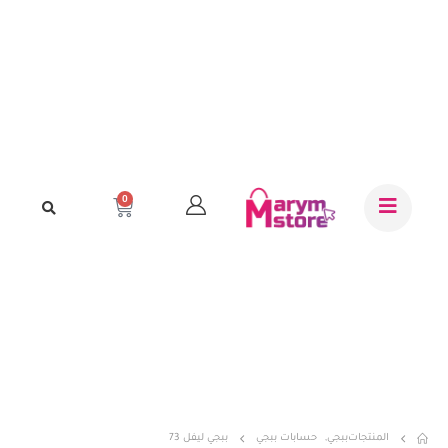
0
المنتجات
ببجي
,
حسابات ببجي
ببجي ليفل 73