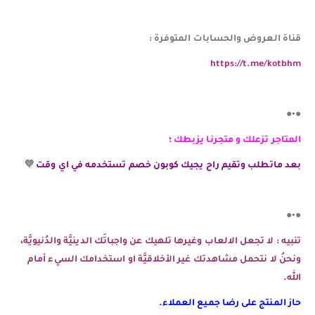
قناة العروض والحسابات المتوفرة :
https://t.me/kotbhm
●•●
المتاجر تزعلك و متجرنا يزبطك ؛
بعد ماتطلب وتقيم راح يجيك كوبون خصم تستخدمه في اي وقت
💜
●•●
تنبيه : لا تجعل الالعاب وغيرها تلهيك عن واجباتَك الدينيَّة والدُنيويَّة،
ونحنُ لا نتحمل مشاهدتك غير الأخلاقيَّة او استخدامك السيء أمام
الله.
حاز المنتج على رضا جميع العملاء.