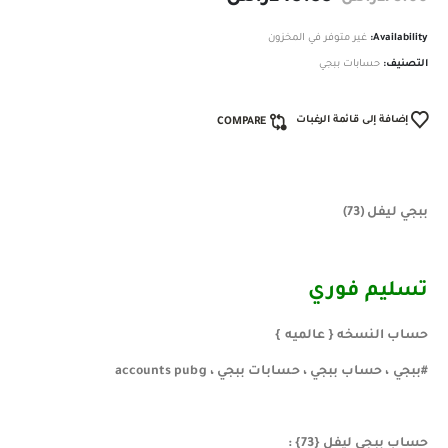
Availability:
غير متوفر في المخزون
التصنيف:
حسابات ببجي
إضافة إلى قائمة الرغبات
COMPARE
ببجي ليفل (73)
تسليم فوري ️
حساب النسخه { عالميه }
#ببجي ، حساب ببجي ، حسابات ببجي ، accounts pubg
حساب ببجي ليفل {73} :