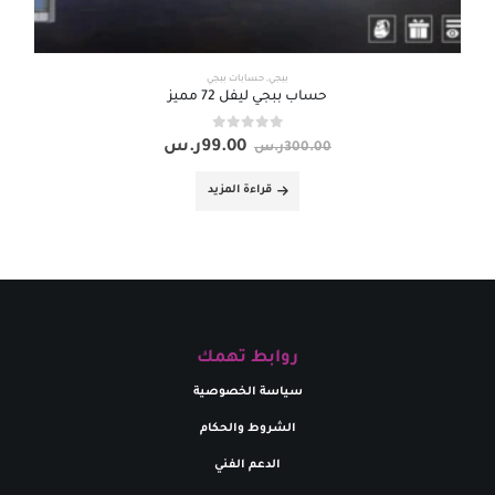
ببجي
,
حسابات ببجي
حساب ببجي ليفل 72 مميز
out of 5
0
99.00
ر.س
300.00
ر.س
قراءة المزيد
روابط تهمك
سياسة الخصوصية
الشروط والحكام
الدعم الفني