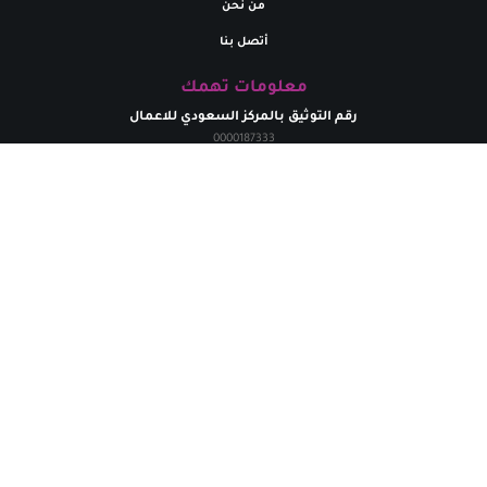
من نحن
أتصل بنا
معلومات تهمك
رقم التوثيق بالمركز السعودي للاعمال
0000187333
تواصل معنا
البريد إلالكتروني
marym.store0@gmail.com​
الهاتف
+
966531926264
حقوق الطبع محفوظة لدي متجر مريم | 2024