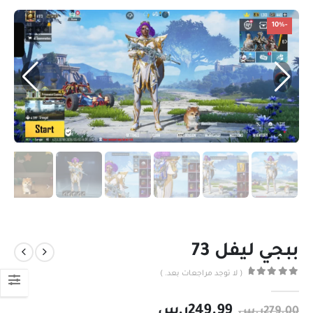
-10%
ببجي ليفل 73
( لا توجد مراجعات بعد. )
out of 5
0
249.99
ر.س
279.00
ر.س