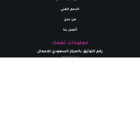
الدعم الفني
من نحن
أتصل بنا
معلومات تهمك
رقم التوثيق بالمركز السعودي للاعمال
0000187333
تواصل معنا
البريد إلالكتروني
marym.store0@gmail.com​
الهاتف
+
966531926264
حقوق الطبع محفوظة لدي متجر مريم | 2024