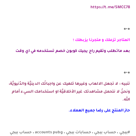
https://t.me/SMCC78
●•●
المتاجر تزعلك و متجرنا يزبطك ؛
بعد ماتطلب وتقيم راح يجيك كوبون خصم تستخدمه في اي وقت
●•●
تنبيه : لا تجعل الالعاب وغيرها تلهيك عن واجباتَك الدينيَّة والدُنيويَّة،
ونحنُ لا نتحمل مشاهدتك غير الأخلاقيَّة او استخدامك السيء أمام
الله.
حاز المنتج على رضا جميع العملاء.
#ببجي ، حساب ببجي ، حسابات ببجي ، accounts pubg ، حساب ببجي