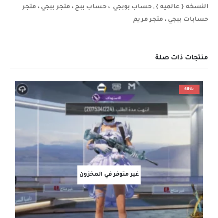
النسخه { عالميه } , حساب بوبجي ، حساب ببج ، متجر ببجي ، متجر
حسابات ببجي ، متجر مريم
منتجات ذات صلة
-68%
غير متوفر في المخزون