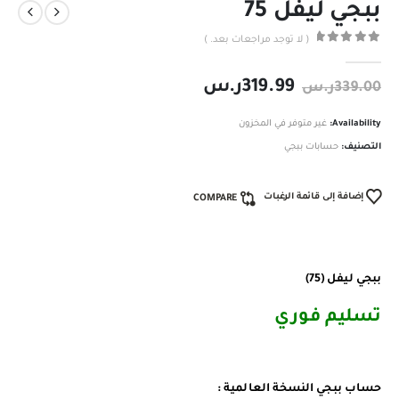
ببجي ليفل 75
( لا توجد مراجعات بعد. )
out of 5
0
319.99
ر.س
339.00
ر.س
Availability:
غير متوفر في المخزون
التصنيف:
حسابات ببجي
إضافة إلى قائمة الرغبات
COMPARE
ببجي ليفل (75)
تسليم فوري
حساب ببجي النسخة العالمية :