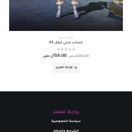
حسابات ببجي
حساب ببجي ليفل 69
out of 5
0
159.00
ر.س
500.00
ر.س
قراءة المزيد
روابط تهمك
سياسة الخصوصية
الشروط والحكام