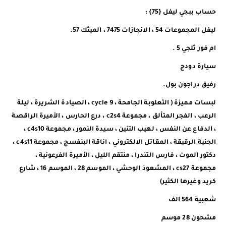
حساب ببجي ليفل {75} :
ليفل المجموعات 54 ، الانجازات 7475 ، الميثك 57.
ام فور ثلجي 5 .
سيارة دودج
رفيق دراجون بول.
لبسات مميزة ( الثعلوبة الجامحة ، cycle 9 ، الصيادة الشريرة ، ليلة
الرعب ، الفجر المتألق ، مجموعة c2s4 ، درع الحارس ، الأميرة الراقصة
، الدفاع عن النفس ، لهيب التنين ، سيدة النمور ، مجموعة c4s10 ،
الجنية الرقيقة ، المقاتل الالكتروني ، اناقة البنفسج ، مجموعة c4s11 ،
دكتور الموت ، فارس التندرا ، منتقم الليل ، الأميرة الفرعونية ،
مجموعة cs27 ، المشعوذ الوحشي ، الموسم 28 ، الموسم 16 ، شارع
كريد وغيرها الكثير)
شعبية 564 الف
مشحون 28 موسم