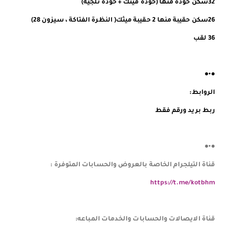
32سكن خوذة منها (خوذة ميثك + خوذة ثلجية)
26سكن حقيبة منها 2 حقيبة ميثك( النظرة الفتاكة ، سيزون 28)
36 لقب
●•●
الروابط:
ربط بريد ورقم فقط
●•●
قناة التيلجرام الخاصة بالعروض والحسابات المتوفرة :
https://t.me/kotbhm
قناة الايصالات والحسابات والخدمات المباعه: