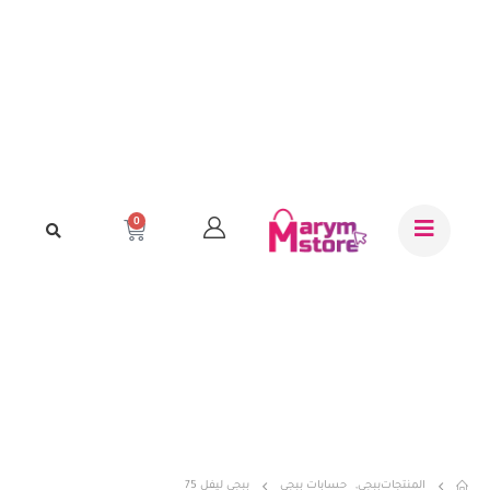
0
المنتجات
ببجي
,
حسابات ببجي
ببجي ليفل 75