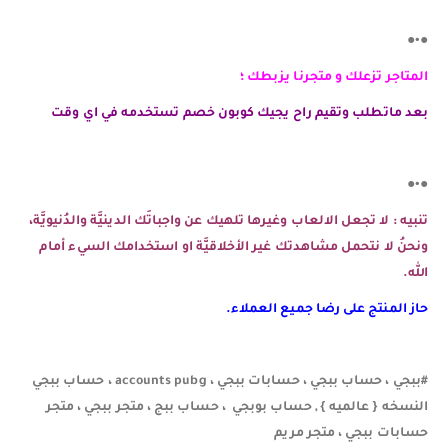
●•●
المتاجر تزعلك و متجرنا يزبطك ؛
بعد ماتطلب وتقيم راح يجيك كوبون خصم تستخدمه في اي وقت
●•●
تنبيه : لا تجعل الالعاب وغيرها تلهيك عن واجباتَك الدينيَّة والدُنيويَّة،
ونحنُ لا نتحمل مشاهدتك غير الأخلاقيَّة او استخدامك السيء أمام
الله.
حاز المنتج على رضا جميع العملاء.
#ببجي ، حساب ببجي ، حسابات ببجي ، accounts pubg ، حساب ببجي
النسخه { عالميه } , حساب بوبجي ، حساب ببج ، متجر ببجي ، متجر
حسابات ببجي ، متجر مريم