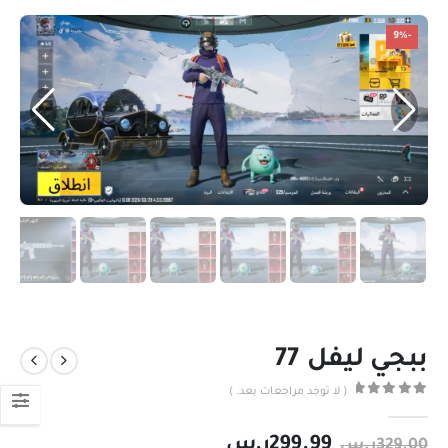
-9%
ببجي ليفل 77
( لا توجد مراجعات بعد. )
out of 5
0
299.99
ر.س
329.00
ر.س