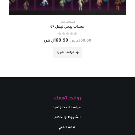
حسابات ببجي
حساب ببجي ليفل 67
out of 5
0
169.99
ر.س
500.00
ر.س
قراءة المزيد
روابط تهمك
سياسة الخصوصية
الشروط والحكام
الدعم الفني