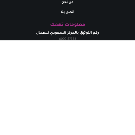
من نحن
أتصل بنا
معلومات تهمك
رقم التوثيق بالمركز السعودي للاعمال
0000187333
تواصل معنا
البريد إلالكتروني
marym.store0@gmail.com​
الهاتف
+
966531926264
حقوق الطبع محفوظة لدي متجر مريم | 2024