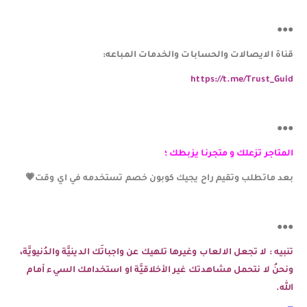
●●●
قناة الايصالات والحسابات والخدمات المباعه:
https://t.me/Trust_Guid
●●●
المتاجر تزعلك و متجرنا يزبطك ؛
بعد ماتطلب وتقيم راح يجيك كوبون خصم تستخدمه في اي وقت💗
●●●
تنبيه : لا تجعل الالعاب وغيرها تلهيك عن واجباتَك الدينيَّة والدُنيويَّة،
ونحنُ لا نتحمل مشاهدتك غير الأخلاقيَّة او استخدامك السيء أمام
الله.