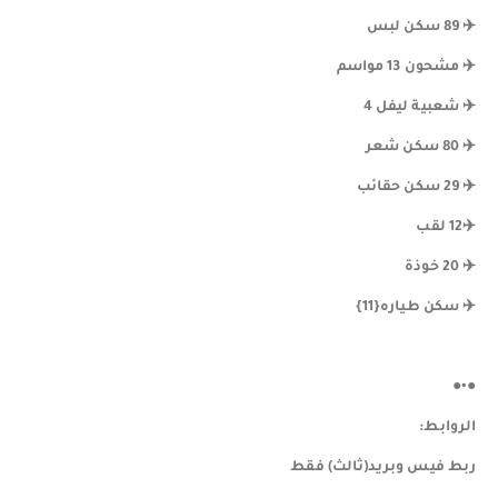
✈️ 89 سكن لبس
✈️ مشحون 13 مواسم
✈️ شعبية ليفل 4
✈️ 80 سكن شعر
✈️ 29 سكن حقائب
✈️12 لقب
✈️ 20 خوذة
✈️ سكن طياره{11}
●•●
الروابط:
ربط فيس وبريد(ثالث) فقط