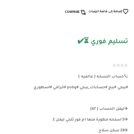
إضافة إلى قائمة الرغبات
COMPARE
تسليم فوري ⏳️✔️
☆☆☆☆
🪐
حساب النسخه { عالميه }
#ببجي #ببج #حسابات_ببجي #pubg #خرافي #اسطوري
✈️ليفل الحساب { 67}
✈️5 اسلحه مطورة منها ام فور ثلجي ليفل 2
✈️28 سكن سلاح