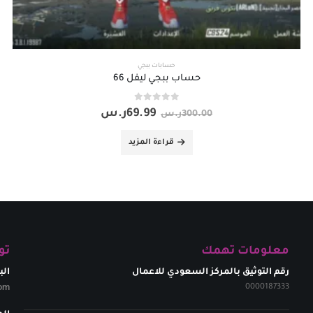
حسابات ببجي
حساب ببجي ليفل 66
out of 5
0
69.99
ر.س
300.00
ر.س
قراءة المزيد
معلومات تهمك
تو
رقم التوثيق بالمركز السعودي للاعمال
الب
om​
0000187333