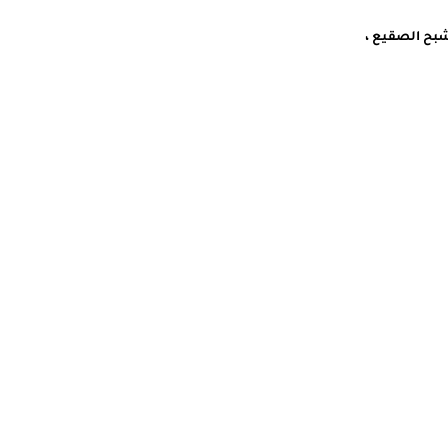
اح ٣ ، دكتور الموت ، النبيل الميت ، شبح الصقيع ،