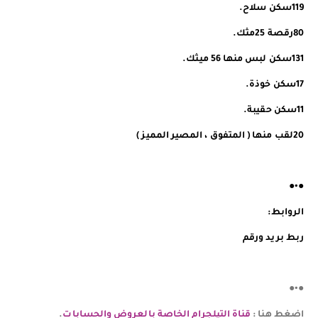
119سكن سلاح.
80رقصة 25مثك.
131سكن لبس منها 56 ميثك.
17سكن خوذة.
11سكن حقيبة.
20لقب منها ( المتفوق ، المصير المميز )
●•●
الروابط:
ربط بريد ورقم
●•●
اضغط هنا :
قناة التيلجرام الخاصة بالعروض والحسابات
.