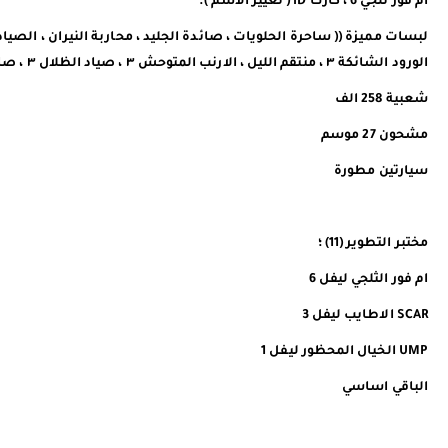
ام فور ثلجي 6 ، كارت ID ( تغيير الاسم ).
الورود الشائكة ٣ ، منتقم الليل ، الارنب المتوحش ٣ ، صياد الظلال ٣ ، صائدة الجليد ٣ ، العميلة القطبية وغيرها الكثير ))
شعبية 258 الف
مشحون 27 موسم
سيارتين مطورة
مختبر التطوير (11) ؛
ام فور الثلجي ليفل 6
SCAR الاطايب ليفل 3
UMP الخيال المحظور ليفل 1
الباقي اساسي