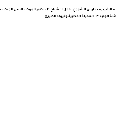
لبسات مميزة (( ساحرة الحلويات ، صائدة الجليد ، محاربة النيران ، الصياده الشريره ، حارس الشموع ، قا.ل الاشب