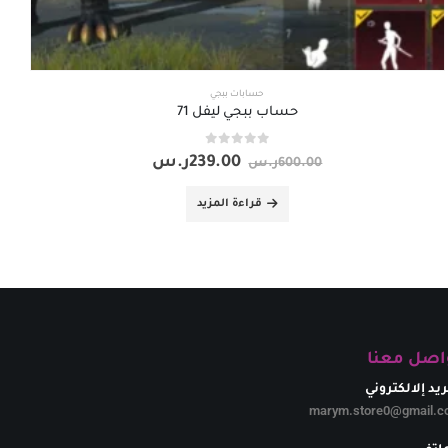
حسابات ببجي
حساب ببجي ليفل 71
out of 5
0
239.00
ر.س
600.00
ر.س
قراءة المزيد
اصل معنا
ريد إلالكتروني
marym.store0@gmail.c