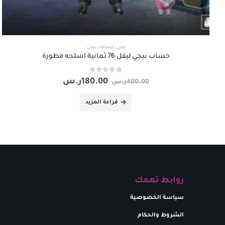
ببجي
,
حسابات ببجي
حساب ببجي ليفل 76 ثمانية اسلحه مطورة
out of 5
0
180.00
ر.س
400.00
ر.س
قراءة المزيد
روابط تهمك
سياسة الخصوصية
الشروط والحكام