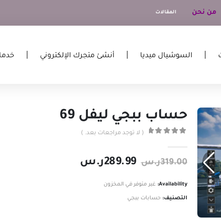
من نحن
المقالات
السوشيال ميديا
أنشئ متجرك الإلكتروني
خدما
حساب ببجي ليفل 69
( لا توجد مراجعات بعد. )
out of 5
0
289.99
ر.س
319.00
ر.س
Availability:
غير متوفر في المخزون
التصنيف:
حسابات ببجي