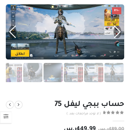
-8%
حساب ببجي ليفل 75
( لا توجد مراجعات بعد. )
out of 5
0
449.99
ر.س
489.00
ر.س