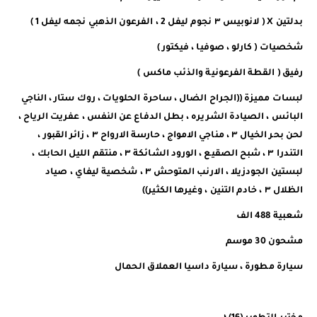
بدلتين X ( لانوبيس ٣ نجوم ليفل 2 ، الفرعون الذهبي نجمه ليفل 1 )
شخصيات ( كارلو ، صوفيا ، فيكتور )
رفيق ( القطة الفرعونية والذئب ماكس )
لبسات مميزة ((الجراح الضال ، ساحرة الحلويات ، روك ستار ، الناجي
البائس ، الصيادة الشريره ، بطل الدفاع عن النفس ، عفريت الرياح ،
لحن بحر الخيال ٣ ، مناجي الامواج ، حارسة الارواح ٣ ، زائر القبور ،
التندرا ٣ ، شبح الصقيع ، الورود الشائكة ٣ ، منتقم الليل الحابك ،
لبستين الجودزيلا ، الارنب المتوحش ٣ ، شخصية ليفاي ، صياد
الظلال ٣ ، خادم التنين ، وغيرها الكثير))
شعبية 488 الف
مشحون 30 موسم
سيارة مطورة ، سيارة داسيا العملاق الحمال