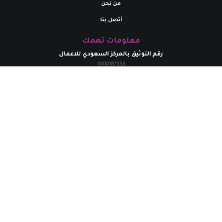
من نحن
أتصل بنا
معلومات تهمك
رقم التوثيق بالمركز السعودي للاعمال
0000187333
تواصل معنا
البريد إلالكتروني
marym.store0@gmail.com​
الهاتف
+
966531926264
حقوق الطبع محفوظة لدي متجر مريم | 2024