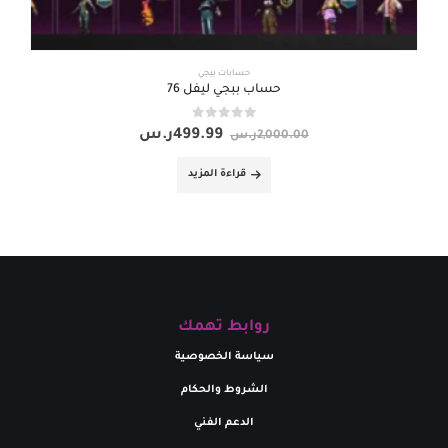
حسابات ببجي
حساب ببجي ليفل 76
out of 5
0
499.99
ر.س
2,000.00
ر.س
قراءة المزيد
روابط تهمك
سياسة الخصوصية
الشروط والحكام
الدعم الفني