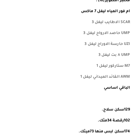
مختبر التطوير (16) ؛
ام فور المياه ليفل 7 ماكس
SCAR الاطايب ليفل 3
UMP حاصد الارواح ليفل 3
UZI حارسة الاوراح ليفل 3
UMP ٨ بت ليفل 3
M7 ستاركور ليفل 1
AWM القائد الميداني ليفل 1
الباقي اساسي
129سكن سلاح.
102رقصة 34مثك.
174سكن لبس منها 73ميثك.