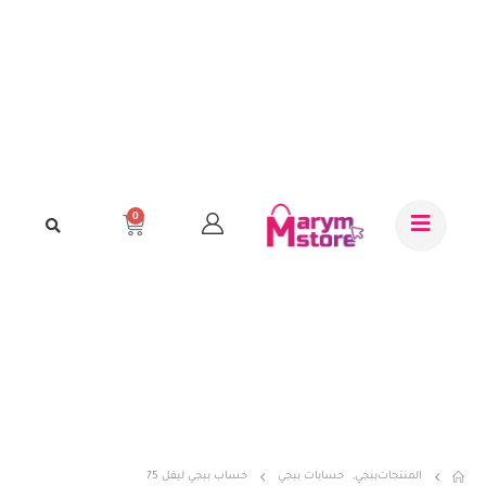
0
المنتجات
ببجي
,
حسابات ببجي
حساب ببجي ليفل 75