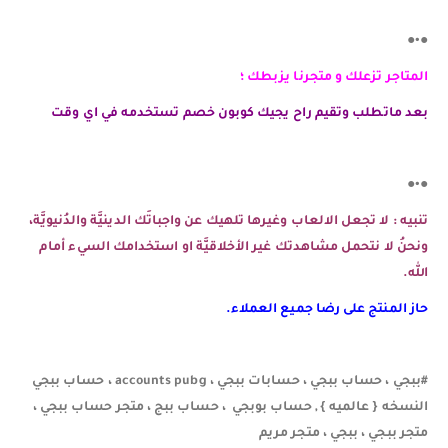
●•●
المتاجر تزعلك و متجرنا يزبطك ؛
بعد ماتطلب وتقيم راح يجيك كوبون خصم تستخدمه في اي وقت
●•●
تنبيه : لا تجعل الالعاب وغيرها تلهيك عن واجباتَك الدينيَّة والدُنيويَّة،
ونحنُ لا نتحمل مشاهدتك غير الأخلاقيَّة او استخدامك السيء أمام
الله.
حاز المنتج على رضا جميع العملاء.
#ببجي ، حساب ببجي ، حسابات ببجي ، accounts pubg ، حساب ببجي
النسخه { عالميه } , حساب بوبجي ، حساب ببج ، متجر حساب ببجي ،
متجر ببجي ، ببجي ، متجر مريم