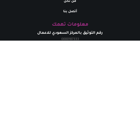
من نحن
أتصل بنا
معلومات تهمك
رقم التوثيق بالمركز السعودي للاعمال
0000187333
تواصل معنا
البريد إلالكتروني
marym.store0@gmail.com​
الهاتف
+
966531926264
حقوق الطبع محفوظة لدي متجر مريم | 2024