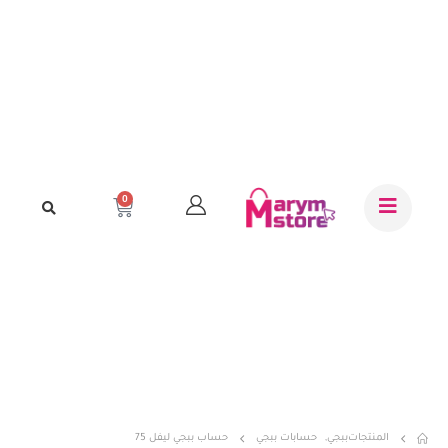
0
المنتجات
ببجي
,
حسابات ببجي
حساب ببجي ليفل 75