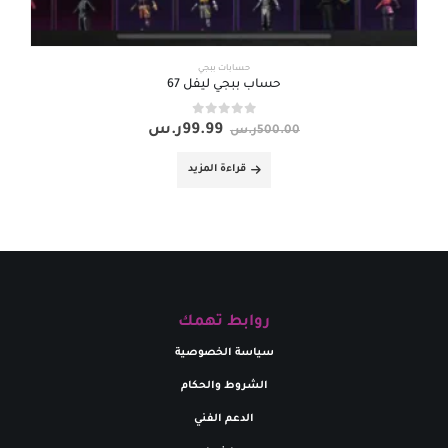
حسابات ببجي
حساب ببجي ليفل 67
out of 5
0
99.99
ر.س
500.00
ر.س
قراءة المزيد
روابط تهمك
سياسة الخصوصية
الشروط والحكام
الدعم الفني