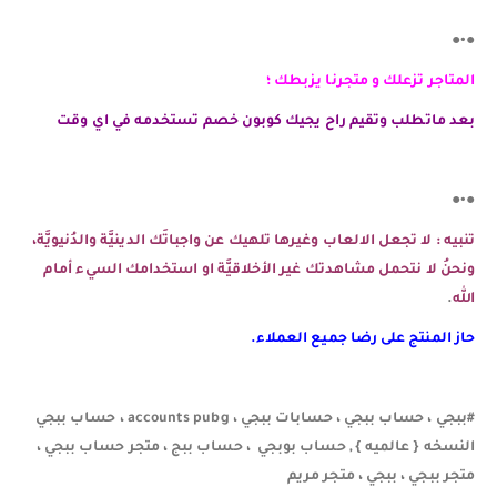
●•●
المتاجر تزعلك و متجرنا يزبطك ؛
بعد ماتطلب وتقيم راح يجيك كوبون خصم تستخدمه في اي وقت
●•●
تنبيه : لا تجعل الالعاب وغيرها تلهيك عن واجباتَك الدينيَّة والدُنيويَّة،
ونحنُ لا نتحمل مشاهدتك غير الأخلاقيَّة او استخدامك السيء أمام
الله
.
حاز المنتج على رضا جميع العملاء.
#ببجي ، حساب ببجي ، حسابات ببجي ، accounts pubg ، حساب ببجي
النسخه { عالميه } , حساب بوبجي ، حساب ببج ، متجر حساب ببجي ،
متجر ببجي ، ببجي ، متجر مريم