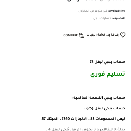
Availability:
غير متوفر في المخزون
التصنيف:
حسابات ببجي
إضافة إلى قائمة الرغبات
COMPARE
حساب ببجي ليفل 75
تسليم فوري
حساب ببجي النسخة العالمية :
حساب ببجي ليفل {75} :
ليفل المجموعات 53 ، الانجازات 7360 ، الميثك 57.
بدلة X لاغالادريا 3 نجوم ، ام فور ثلجي ليفل 4 .