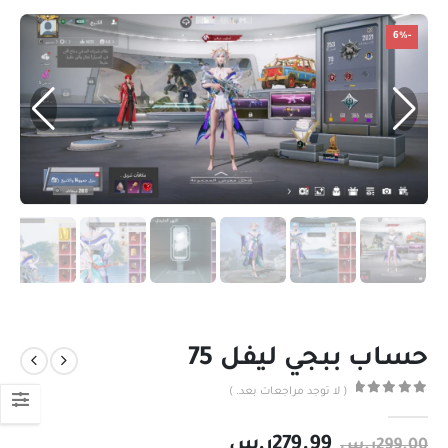
-6%
حساب ببجي ليفل 75
( لا توجد مراجعات بعد. )
out of 5
0
279.99
ر.س
299.00
ر.س