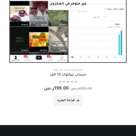
غير متوفر في المخزون
السوشيال ميديا
,
تيك توك
حساب تيكتوك 13 الف
out of 5
0
199.00
ر.س
400.00
ر.س
قراءة المزيد