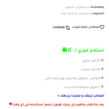
Availability:
غير متوفر في المخزون
التصنيفات:
السوشيال ميديا
,
تيك توك
إضافة إلى قائمة الرغبات
COMPARE
استلام فوري ! : 🛒🛍️
🌟 27 الف متابع.
🌟 43 الف اعجاب
🌟متفاعل ، محتوى تصاميم ، يوزر شبه ثنائي .
🌟 1 مليون مشاهده للحساب .
المتاجر تزعلك و متجرنا يزبطك ؛؛
بعد ماتطلب وتقيم راح يجيك كوبون خصم تستخدمه في اي وقت💗