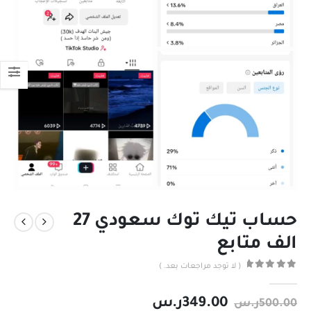
حساب تيك توك سعودي 27
الف متابع
( لا توجد مراجعات بعد. )
out of 5
0
349.00
ر.س
500.00
ر.س