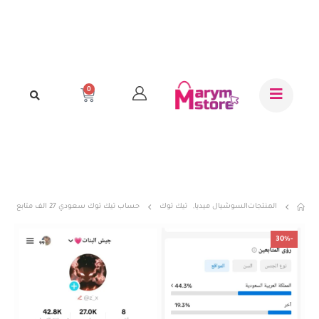
0
المنتجات
السوشيال ميديا
,
تيك توك
حساب تيك توك سعودي 27 الف متابع
-30%