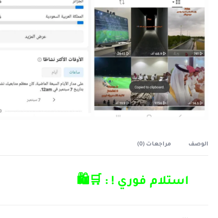
الوصف
مراجعات (0)
استلام فوري ! : 🛒🛍️