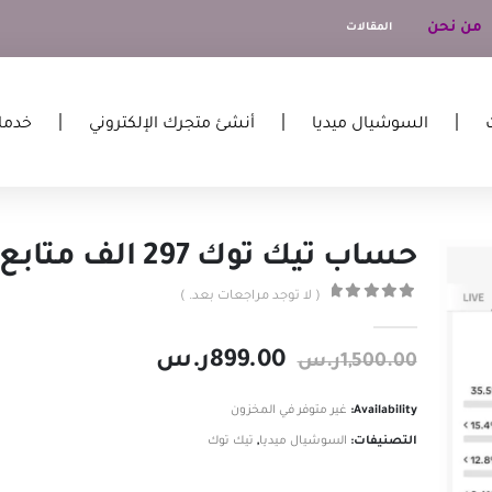
من نحن
المقالات
السوشيال ميديا
أنشئ متجرك الإلكتروني
خدما
حساب تيك توك 297 الف متابع
( لا توجد مراجعات بعد. )
out of 5
0
899.00
ر.س
1,500.00
ر.س
Availability:
غير متوفر في المخزون
التصنيفات:
السوشيال ميديا
,
تيك توك