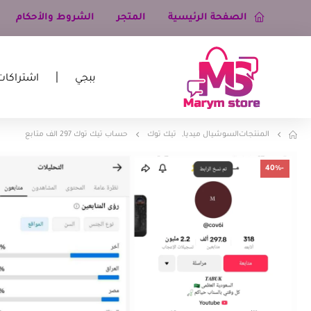
الصفحة الرئيسية
المتجر
الشروط والأحكام
ببجي
اشتراكات
المنتجات
السوشيال ميديا
,
تيك توك
حساب تيك توك 297 الف متابع
-40%