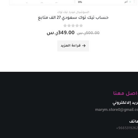
السوشيال ميديا
,
تيك توك
حساب تيك توك سعودي 27 الف متابع
out of 5
0
349.00
ر.س
500.00
ر.س
قراءة المزيد
اصل معنا
ريد إلالكتروني
marym.store0@gmail.c
هاتف
+
966531926