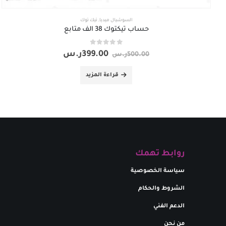
السوشيال ميديا
,
تيك توك
حساب تيكتوك 38 الف متابع
out of 5
0
399.00
ر.س
500.00
ر.س
قراءة المزيد
روابط تهمك
سياسة الخصوصية
الشروط والحكام
الدعم الفني
من نحن