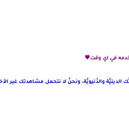
دمه في اي وقت💗
لدينيَّة والدُنيويَّة، ونحنُ لا نتحمل مشاهدتك غير الأخلا