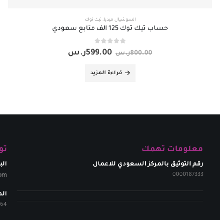
السوشيال ميديا
,
تيك توك
حساب تيك توك 125 الف متابع سعودي
out of 5
0
599.00
ر.س
800.00
ر.س
قراءة المزيد
معلومات تهمك
تو
رقم التوثيق بالمركز السعودي للاعمال
الب
om​
0000187333
ال
264