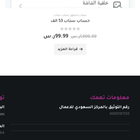
سناب اسكور
,
سناب شات
حساب سناب 53 الف
out of 5
0
99.99
ر.س
1,000.00
ر.س
قراءة المزيد
معلومات تهمك
تو
رقم التوثيق بالمركز السعودي للاعمال
الب
om​
0000187333
ال
264