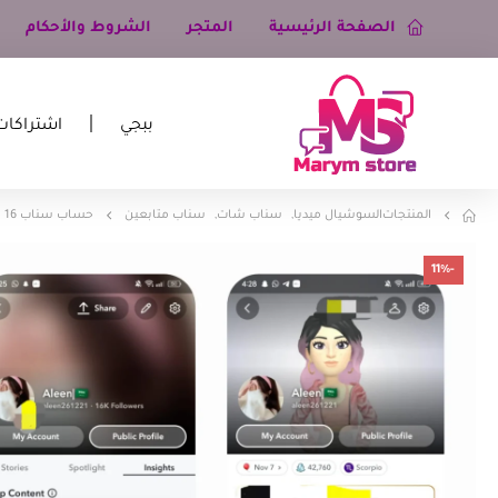
الصفحة الرئيسية
المتجر
الشروط والأحكام
ببجي
اشتراكات
المنتجات
السوشيال ميديا
,
سناب شات
,
سناب متابعين
حساب سناب 16 الف متابع
-11%