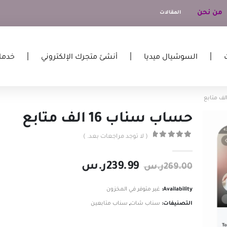
من نحن
المقالات
السوشيال ميديا
أنشئ متجرك الإلكتروني
خدما
حساب سناب 16 الف متابع
( لا توجد مراجعات بعد. )
out of 5
0
239.99
ر.س
269.00
ر.س
Availability:
غير متوفر في المخزون
التصنيفات:
سناب شات
,
سناب متابعين