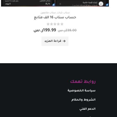
سناب شات
,
سناب متابعين
حساب سناب 16 الف متابع
out of 5
0
199.99
ر.س
239.00
ر.س
قراءة المزيد
روابط تهمك
سياسة الخصوصية
الشروط والحكام
الدعم الفني