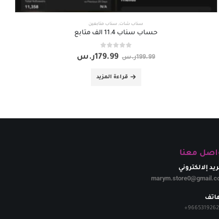
سناب شات
,
سناب متابعين
حساب سناب 11.4 الف متابع
out of 5
0
179.99
ر.س
199.99
ر.س
قراءة المزيد
اصل معنا
ريد إلالكتروني
marym.store0@gmail.c
هاتف
+
966531926