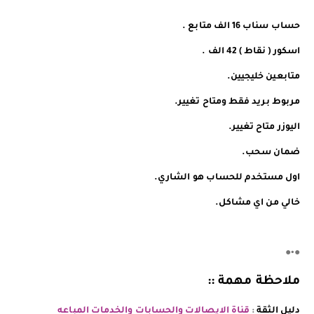
️️حساب سناب 16 الف متابع .
اسكور ( نقاط ) 42 الف .
️️متابعين خليجيين.
مربوط بريد فقط ومتاح تغيير.
اليوزر متاح تغيير.
ضمان سحب.
اول مستخدم للحساب هو الشاري.
خالي من اي مشاكل.
●•●
ملاحظة مهمة ::
دليل الثقة
:
قناة الايصالات والحسابات والخدمات المباعه