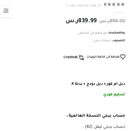
( لا توجد مراجعات بعد. )
out of 5
0
839.99
ر.س
899.00
ر.س
Availability:
غير متوفر في المخزون
التصنيف:
حسابات ببجي
إضافة إلى قائمة الرغبات
COMPARE
دبل ام فور + دبل دودج + بدلة X
تسليم فوري
حساب ببجي النسخة العالمية :
حساب ببجي ليفل {82} :