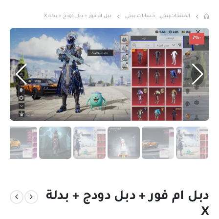
المنتجات
ببجي
,
حسابات ببجي
دبل ام فور + دبل دودج + بدلة X
-7%
دبل ام فور + دبل دودج + بدلة
X