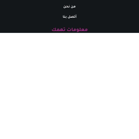
من نحن
أتصل بنا
معلومات تهمك
رقم التوثيق بالمركز السعودي للاعمال
0000187333
تواصل معنا
البريد إلالكتروني
marym.store0@gmail.com​
الهاتف
+
966531926264
حقوق الطبع محفوظة لدي متجر مريم | 2024