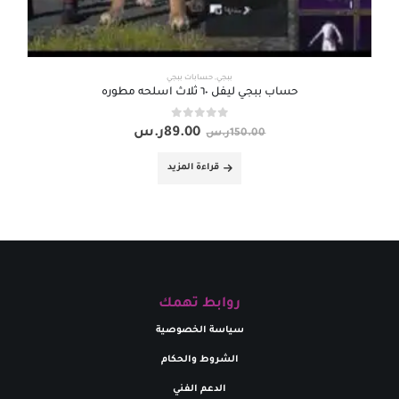
ببجي
,
حسابات ببجي
حساب ببجي ليفل ٦٠ ثلاث اسلحه مطوره
out of 5
0
89.00
ر.س
150.00
ر.س
قراءة المزيد
روابط تهمك
سياسة الخصوصية
الشروط والحكام
الدعم الفني