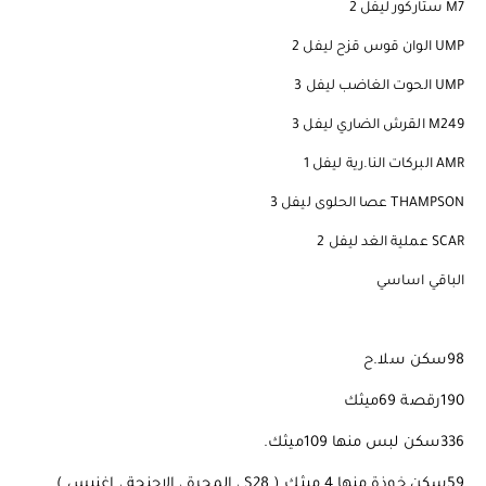
M7 ستاركور ليفل 2
UMP الوان قوس قزح ليفل 2
UMP الحوت الغاضب ليفل 3
M249 القرش الضاري ليفل 3
AMR البركات النا.رية ليفل 1
THAMPSON عصا الحلوى ليفل 3
SCAR عملية الغد ليفل 2
الباقي اساسي
98سكن سلا.ح
190رقصة 69ميثك
336سكن لبس منها 109ميثك.
59سكن خوذة منها 4 ميثك ( S28 ، المجرة ، الاجنحة ، اغنيس )