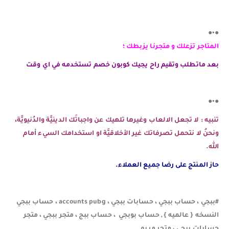
●•●
المتاجر تزعلك و متجرنا يزبطك ؛
بعد ماتطلب وتقيم راح يجيك كوبون خصم تستخدمه في اي وقت
●•●
تنبيه : لا تجعل الالعاب وغيرها تلهيك عن واجباتَك الدينيَّة والدُنيويَّة،
ونحنُ لا نتحمل تصرفاتك غير الأخلاقيَّة او استخدامك السيء أمام
الله.
حاز المنتج على رضا جميع العملاء.
#ببجي ، حساب ببجي ، حسابات ببجي ، accounts pubg ، حساب ببجي
النسخه { عالميه } , حساب بوبجي ، حساب ببج ، متجر ببجي ، متجر
حسابات ببجي ، متجر مريم