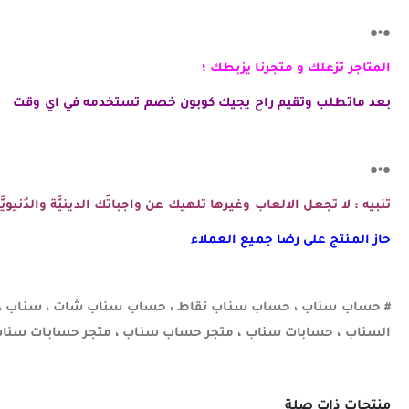
●•●
المتاجر تزعلك و متجرنا يزبطك ؛
بعد ماتطلب وتقيم راح يجيك كوبون خصم تستخدمه في اي وقت
●•●
تنبيه : لا تجعل الالعاب وغيرها تلهيك عن واجباتَك الدينيَّة والدُنيو
حاز المنتج على رضا جميع العملاء
# حساب سناب ، حساب سناب نقاط ، حساب سناب شات ، سناب ، ح
السناب ، حسابات سناب ، متجر حساب سناب ، متجر حسابات سناب 
منتجات ذات صلة