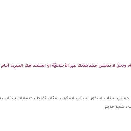
يَّة، ونحنُ لا نتحمل مشاهدتك غير الأخلاقيَّة او استخدامك السيء أمام ا
ساب سناب اسكور ، سناب اسكور ، سناب نقاط ، حسابات سناب ، س
، متجر مريم