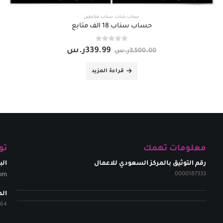
سناب شات
,
سناب متابعين
حساب سناب 18 الف متابع
out of 5
0
339.99
ر.س
3,500.00
ر.س
قراءة المزيد
معلومات تهمك
تو
رقم التوثيق بالمركز السعودي للاعمال
الب
om​
0000187333
ال
264