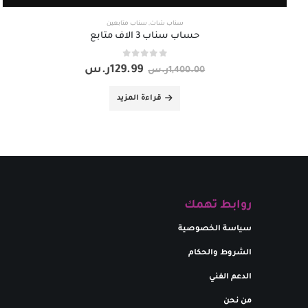
سناب شات
,
سناب متابعين
حساب سناب 3 الاف متابع
out of 5
0
129.99
ر.س
1,400.00
ر.س
قراءة المزيد
روابط تهمك
سياسة الخصوصية
الشروط والحكام
الدعم الفني
من نحن