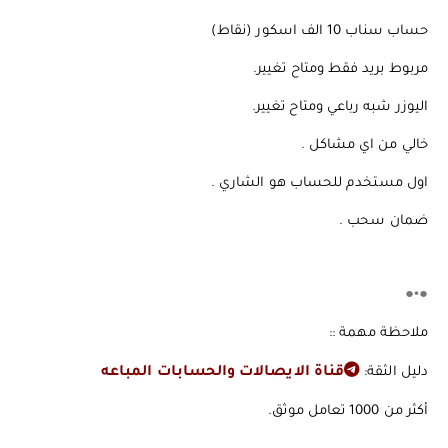
حساب سناب 10 الف اسكور (نقاط)
️️️مربوط بريد فقط ومتاح تغيير.
اليوزر شبه رباعي ومتاح تغيير.
️️️خالي من اي مشاكل .
️️️اول مستخدم للحساب هو الشاري .
️️️ضمان سحب .
●•●
ملاحظة مهمة ::
دليل الثقة:
قناة الايصالات والحسابات المباعه
أكثر من 1000 تعامل موثق.