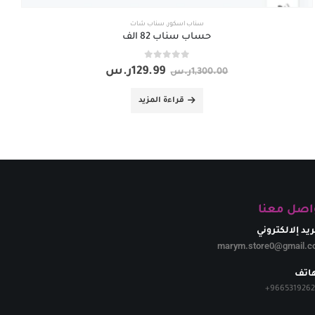
سناب اسكور
,
سناب شات
حساب سناب 82 الف
out of 5
0
129.99
ر.س
1,300.00
ر.س
قراءة المزيد
اصل معنا
ريد إلالكتروني
marym.store0@gmail.c
هاتف
+
966531926