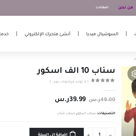
من نحن
المقالات
السوشيال ميديا
أنشئ متجرك الإلكتروني
خدما
سناب 10 الف اسكور
( لا توجد مراجعات بعد. )
out of 5
0
39.99
ر.س
49.00
ر.س
التصنيفات:
سناب اسكور
,
سناب شات
إضافة إلى السلة