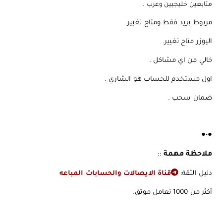
متابعين خليجيين وعرب .
️️️مربوط بريد فقط ومتاح تغيير.
اليوزر متاح تغيير.
️️️خالي من اي مشاكل .
️️️اول مستخدم للحساب هو الشاري .
️️️ضمان سحب .
●•●
ملاحظة مهمة
::
دليل الثقة:
قناة الايصالات والحسابات المباعه
أكثر من 1000 تعامل موثق.