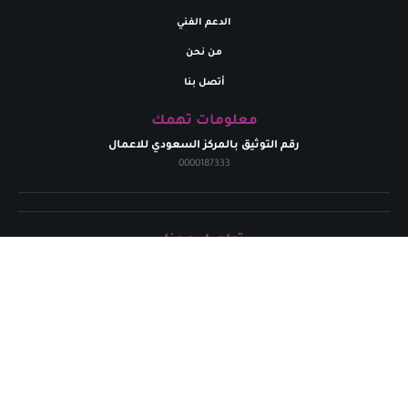
الدعم الفني
من نحن
أتصل بنا
معلومات تهمك
رقم التوثيق بالمركز السعودي للاعمال
0000187333
تواصل معنا
البريد إلالكتروني
marym.store0@gmail.com​
الهاتف
+
966531926264
حقوق الطبع محفوظة لدي متجر مريم | 2024