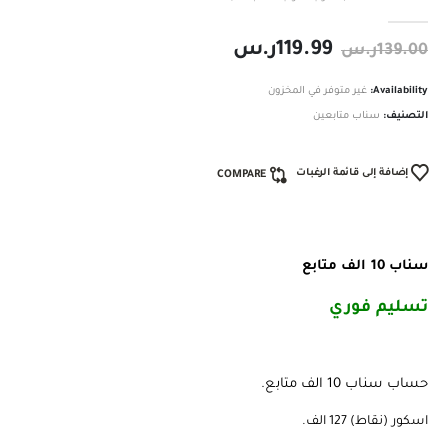
out of 5
0
119.99
ر.س
139.00
ر.س
Availability:
غير متوفر في المخزون
التصنيف:
سناب متابعين
إضافة إلى قائمة الرغبات
COMPARE
سناب 10 الف متابع
تسليم فوري ️
حساب سناب 10 الف متابع.
اسكور (نقاط) 127 الف.