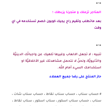
●•●
المتاجر تزعلك و متجرنا يزبطك ؛
بعد ماتطلب وتقيم راح يجيك كوبون خصم تستخدمه في اي
وقت
●•●
تنبيه : لا تجعل الالعاب وغيرها تلهيك عن واجباتَك الدينيَّة
والدُنيويَّة، ونحنُ لا نتحمل مشاهدتك غير الأخلاقيَّة او
استخدامك السيء أمام الله.
حاز المنتج على رضا جميع العملاء
# حساب سناب ، حساب سناب نقاط ، حساب سناب شات ،
سناب ، حساب سناب اسكور ، سناب اسكور ، سناب نقاط ،