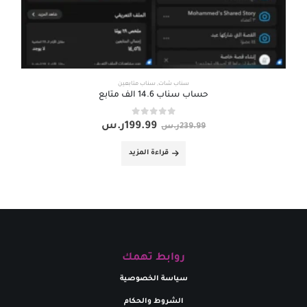
سناب شات
,
سناب متابعين
حساب سناب 14.6 الف متابع
out of 5
0
199.99
ر.س
239.99
ر.س
قراءة المزيد
روابط تهمك
سياسة الخصوصية
الشروط والحكام