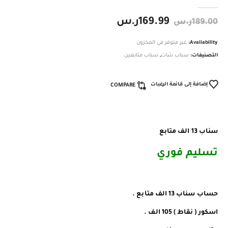
out of 5
0
169.99
ر.س
189.00
ر.س
Availability:
غير متوفر في المخزون
التصنيفات:
سناب شات
,
سناب متابعين
إضافة إلى قائمة الرغبات
COMPARE
سناب 13 الف متابع
تسليم فوري ️
️️حساب سناب 13 الف متابع .
اسكور ( نقاط ) 105 الف .