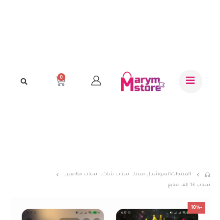
0
المنتجات
السوشيال ميديا
,
سناب شات
,
سناب متابعين
سناب 13 الف متابع
-10%