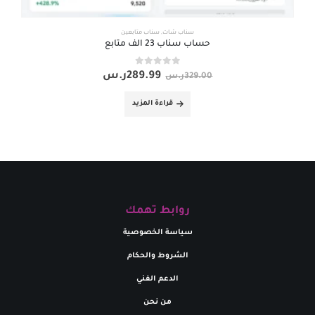
سناب شات
,
سناب متابعين
حساب سناب 23 الف متابع
out of 5
0
289.99
ر.س
329.00
ر.س
قراءة المزيد
روابط تهمك
سياسة الخصوصية
الشروط والحكام
الدعم الفني
من نحن