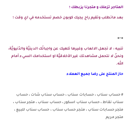
المتاجر تزعلك و متجرنا يزبطك ؛
بعد ماتطلب وتقيم راح يجيك كوبون خصم تستخدمه في اي وقت ؛
●•●
تنبيه : لا تجعل الالعاب وغيرها تلهيك عن واجباتَك الدينيَّة والدُنيويَّة،
ونحنُ لا نتحمل مشاهدتك غير الأخلاقيَّة او استخدامك السيء أمام
الله.
حاز المنتج على رضا جميع العملاء
# حساب سناب ، حسابات سناب ، حساب سناب شات ، حساب
سناب نقاط ، حساب سناب اسكور ، حساب سناب ، متجر سناب ،
متجر حسابات سناب ، متجر حساب سناب ، حساب سناب للبيع ،
متجر مريم