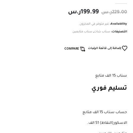
out of 5
0
199.99
ر.س
229.00
ر.س
Availability:
غير متوفر في المخزون
التصنيفات:
سناب شات
,
سناب متابعين
إضافة إلى قائمة الرغبات
COMPARE
سناب 15 الف متابع
تسليم فوري ️
حساب سناب 15 الف متابع
الاسكور(النقاط) 51 الف.