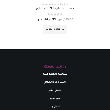
سناب شات
,
سناب متابعين
حساب سناب 9.6 الف متابع
out of 5
0
149.99
ر.س
179.00
ر.س
قراءة المزيد
روابط تهمك
سياسة الخصوصية
الشروط والحكام
الدعم الفني
من نحن
أتصل بنا