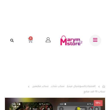
0
المنتجات
السوشيال ميديا
,
سناب شات
,
سناب متابعين
سناب 15 الف متابع
-13%