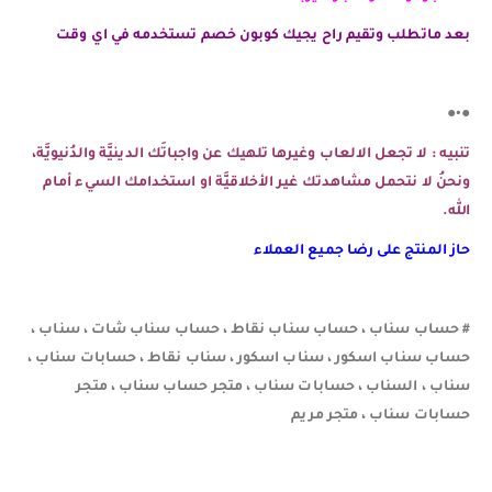
بعد ماتطلب وتقيم راح يجيك كوبون خصم تستخدمه في اي وقت
●•●
تنبيه : لا تجعل الالعاب وغيرها تلهيك عن واجباتَك الدينيَّة والدُنيويَّة،
ونحنُ لا نتحمل مشاهدتك غير الأخلاقيَّة او استخدامك السيء أمام
الله.
حاز المنتج على رضا جميع العملاء
# حساب سناب ، حساب سناب نقاط ، حساب سناب شات ، سناب ،
حساب سناب اسكور ، سناب اسكور ، سناب نقاط ، حسابات سناب ،
سناب ، السناب ، حسابات سناب ، متجر حساب سناب ، متجر
حسابات سناب ، متجر مريم