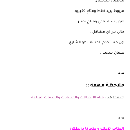
متابعين خليجيين.
️️️مربوط بريد فقط ومتاح تغييره.
اليوزر شبه رباعي ومتاح تغيير.
️️️خالي من اي مشاكل .
️️️اول مستخدم للحساب هو الشاري .
️️️ضمان سحب
.
●•●
ملاحظة مهمة ::
اضغط هنا
:
قناة الايصالات والحسابات والخدمات المباعه
●•●
المتاجر تزعلك و متجرنا يزبطك ؛