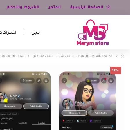
الصفحة الرئيسية
المتجر
الشروط والأحكام
ببجي
اشتراكات
المنتجات
السوشيال ميديا
,
سناب شات
,
سناب متابعين
سناب 16 الف متابع
-13%