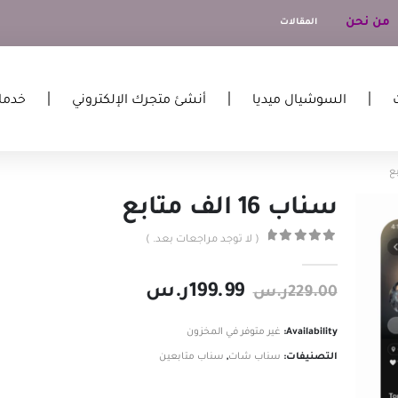
من نحن
المقالات
السوشيال ميديا
أنشئ متجرك الإلكتروني
خدما
سناب 16 الف متابع
( لا توجد مراجعات بعد. )
out of 5
0
199.99
ر.س
229.00
ر.س
Availability:
غير متوفر في المخزون
التصنيفات:
سناب شات
,
سناب متابعين