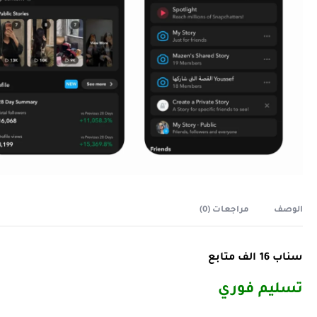
الوصف
مراجعات (0)
سناب 16 الف متابع
تسليم فوري ️