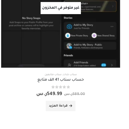
غير متوفر في المخزون
سناب شات
,
سناب متابعين
حساب سناب 41 الف متابع
out of 5
0
549.99
ر.س
589.00
ر.س
قراءة المزيد