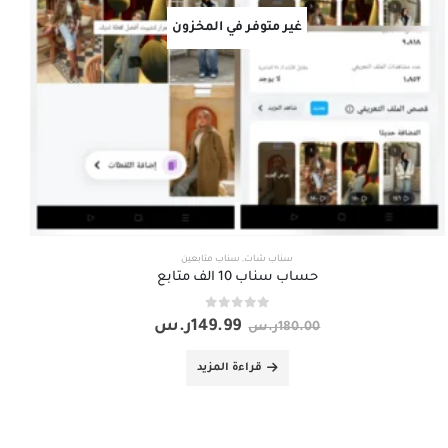
غير متوفر في المخزون
سناب شات
,
سناب متابعين
حساب سناب 10 الف متابع
out of 5
0
149.99
ر.س
180.00
ر.س
قراءة المزيد