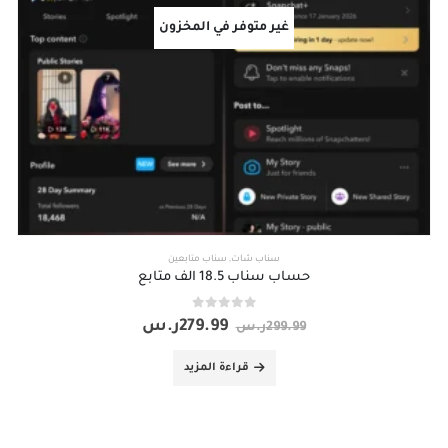
غير متوفر في المخزون
سناب شات
,
سناب متابعين
حساب سناب 18.5 الف متابع
out of 5
0
279.99
ر.س
299.99
ر.س
قراءة المزيد