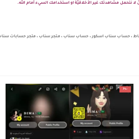
نحنُ لا نتحمل مشاهدتك غير الأخلاقيَّة او استخدامك السيء أمام الله.
 ، حساب سناب اسكور ، حساب سناب ، متجر سناب ، متجر حسابات سناب
-7%