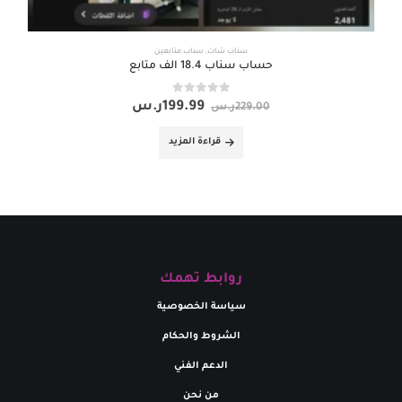
سناب شات
,
سناب متابعين
حساب سناب 18.4 الف متابع
out of 5
0
199.99
ر.س
229.00
ر.س
قراءة المزيد
روابط تهمك
سياسة الخصوصية
الشروط والحكام
الدعم الفني
من نحن