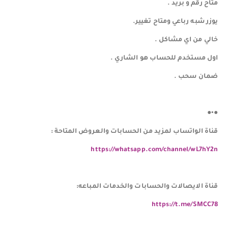
️️️متاح رقم ️️️و بريد .
يوزر شبه رباعي ومتاح تغيير.
️️️خالي من اي مشاكل .
️️️اول مستخدم للحساب هو الشاري .
️️️ضمان سحب .
●•●
قناة الواتساب لمزيد من الحسابات والعروض المتاحة :
https://whatsapp.com/channel/wL7hY2n
قناة الايصالات والحسابات والخدمات المباعه:
https://t.me/SMCC78