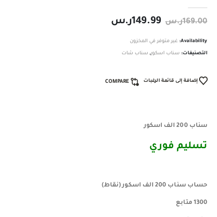
out of 5
0
149.99
ر.س
169.00
ر.س
Availability:
غير متوفر في المخزون
التصنيفات:
سناب اسكور
,
سناب شات
إضافة إلى قائمة الرغبات
COMPARE
سناب 200 الف اسكور
تسليم فوري ️
حساب سناب 200 الف اسكور (نقاط)
1300 متابع