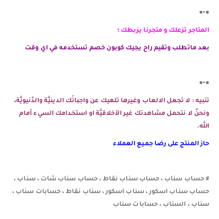
●•●
المتاجر تزعلك و متجرنا يزبطك ؛
بعد ماتطلب وتقيم راح يجيك كوبون خصم تستخدمه في اي وقت
●•●
تنبيه : لا تجعل الالعاب وغيرها تلهيك عن واجباتَك الدينيَّة والدُنيويَّة،
ونحنُ لا نتحمل مشاهدتك غير الأخلاقيَّة او استخدامك السيء أمام
الله.
حاز المنتج على رضا جميع العملاء
# حساب سناب ، حساب سناب نقاط ، حساب سناب شات ، سناب ،
حساب سناب اسكور ، سناب اسكور ، سناب نقاط ، حسابات سناب ،
سناب ، السناب ، حسابات سناب