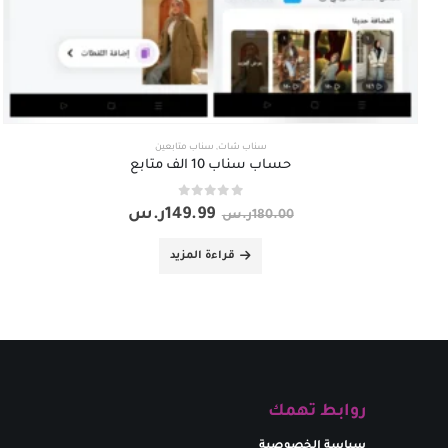
سناب شات
,
سناب متابعين
حساب سناب 10 الف متابع
out of 5
0
149.99
ر.س
180.00
ر.س
قراءة المزيد
روابط تهمك
سياسة الخصوصية