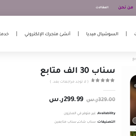
من نحن
المقالات
السوشيال ميديا
أنشئ متجرك الإلكتروني
خدما
سناب 30 الف متابع
( لا توجد مراجعات بعد. )
out of 5
0
299.99
ر.س
329.00
ر.س
Availability:
غير متوفر في المخزون
التصنيفات:
سناب شات
,
سناب متابعين