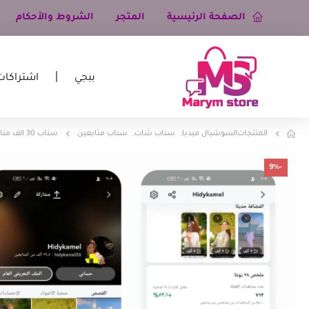
الصفحة الرئيسية
المتجر
الشروط والأحكام
ببجي
اشتراكات
المنتجات
السوشيال ميديا
,
سناب شات
,
سناب متابعين
سناب 30 الف متابع
-9%