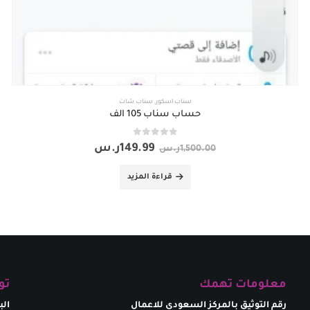
سناب اسكور
,
سناب شات
حساب سناب 105 الف
out of 5
0
149.99
ر.س
1,500.00
ر.س
قراءة المزيد
معلومات تهمك
تو
رقم التوثيق بالمركز السعودي للاعمال
الب