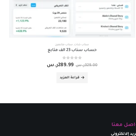
سناب شات
,
سناب متابعين
حساب سناب 23 الف متابع
out of 5
0
289.99
ر.س
329.00
ر.س
قراءة المزيد
اصل معنا
ريد إلالكتروني