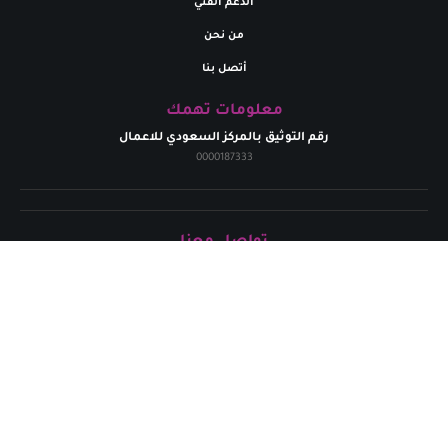
الدعم الفني
من نحن
أتصل بنا
معلومات تهمك
رقم التوثيق بالمركز السعودي للاعمال
0000187333
تواصل معنا
البريد إلالكتروني
marym.store0@gmail.com​
الهاتف
+
966531926264
حقوق الطبع محفوظة لدي متجر مريم | 2024