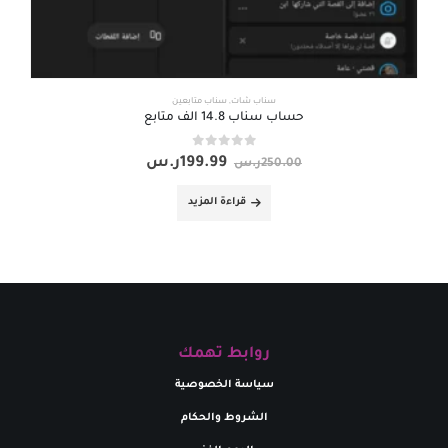
سناب شات
,
سناب متابعين
حساب سناب 14.8 الف متابع
out of 5
0
199.99
ر.س
250.00
ر.س
قراءة المزيد
روابط تهمك
سياسة الخصوصية
الشروط والحكام