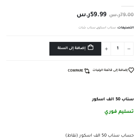
out of 5
0
59.99
ر.س
79.00
ر.س
التصنيفات:
سناب اسكور
,
سناب شات
إضافة إلى السلة
إضافة إلى قائمة الرغبات
COMPARE
سناب 50 الف اسكور
تسليم فوري
️
حساب سناب 50 الف اسكور (نقاط)