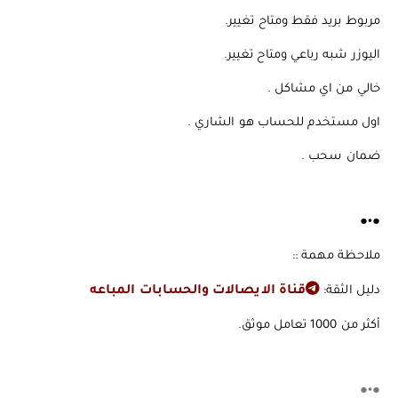
️️️مربوط بريد فقط ومتاح تغيير.
اليوزر شبه رباعي ومتاح تغيير.
️️️خالي من اي مشاكل .
️️️اول مستخدم للحساب هو الشاري .
️️️ضمان سحب .
●•●
ملاحظة مهمة ::
دليل الثقة:
قناة الايصالات والحسابات المباعه
أكثر من 1000 تعامل موثق.
●•●