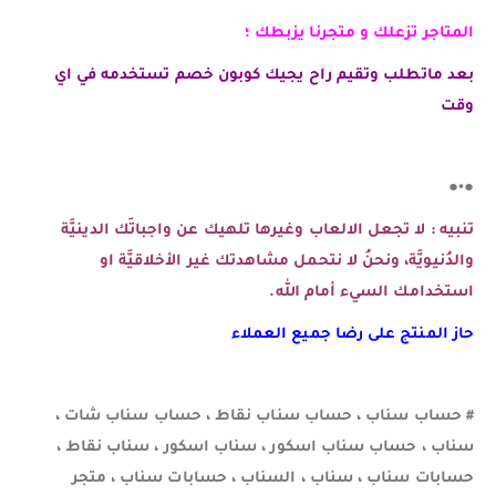
المتاجر تزعلك و متجرنا يزبطك ؛
بعد ماتطلب وتقيم راح يجيك كوبون خصم تستخدمه في اي
وقت
●•●
تنبيه : لا تجعل الالعاب وغيرها تلهيك عن واجباتَك الدينيَّة
والدُنيويَّة، ونحنُ لا نتحمل مشاهدتك غير الأخلاقيَّة او
استخدامك السيء أمام الله.
حاز المنتج على رضا جميع العملاء
# حساب سناب ، حساب سناب نقاط ، حساب سناب شات ،
سناب ، حساب سناب اسكور ، سناب اسكور ، سناب نقاط ،
حسابات سناب ، سناب ، السناب ، حسابات سناب ، متجر