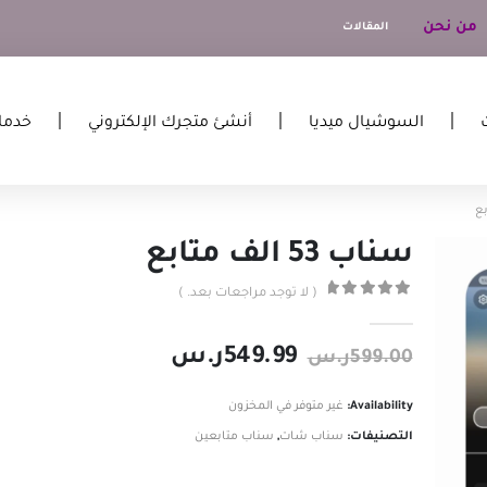
من نحن
المقالات
السوشيال ميديا
أنشئ متجرك الإلكتروني
خدما
سناب 53 الف متابع
( لا توجد مراجعات بعد. )
out of 5
0
549.99
ر.س
599.00
ر.س
Availability:
غير متوفر في المخزون
التصنيفات:
سناب شات
,
سناب متابعين