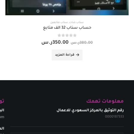
سناب شات
,
سناب متابعين
حساب سناب 32 الف متابع
out of 5
0
350.00
ر.س
380.00
ر.س
قراءة المزيد
معلومات تهمك
تو
رقم التوثيق بالمركز السعودي للاعمال
الب
om​
0000187333
ال