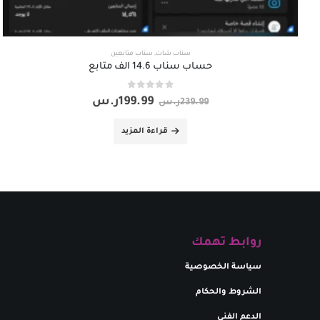
سناب شات
,
سناب متابعين
حساب سناب 14.6 الف متابع
out of 5
0
199.99
ر.س
239.99
ر.س
قراءة المزيد
روابط تهمك
سياسة الخصوصية
الشروط والحكام
الدعم الفني