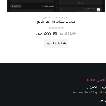
سناب شات
,
سناب متابعين
حساب سناب 48 الف متابع
out of 5
0
599.99
ر.س
649.00
ر.س
قراءة المزيد
اصل معنا
ريد إلالكتروني
marym.store0@gmail.c
هاتف