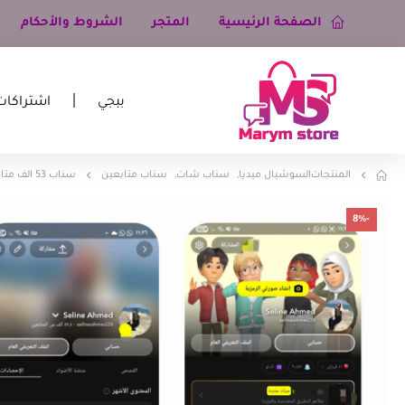
الصفحة الرئيسية
المتجر
الشروط والأحكام
ببجي
اشتراكات
المنتجات
السوشيال ميديا
,
سناب شات
,
سناب متابعين
سناب 53 الف متابع
-8%