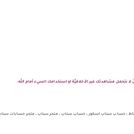
نحنُ لا نتحمل مشاهدتك غير الأخلاقيَّة او استخدامك السيء أمام الله.
 ، حساب سناب اسكور ، حساب سناب ، متجر سناب ، متجر حسابات سناب