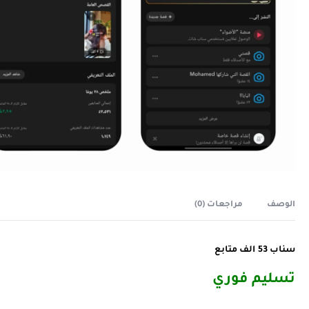
الوصف
مراجعات (0)
سناب 53 الف متابع
تسليم فوري ️