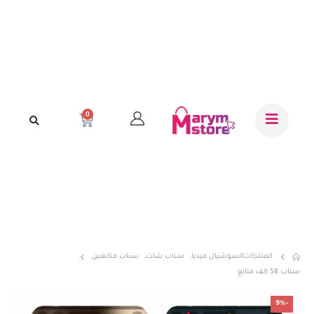
0
المنتجات
السوشيال ميديا
,
سناب شات
,
سناب متابعين
سناب 58 الف متابع
-9%