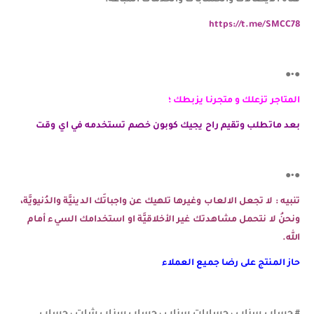
قناة الايصالات والحسابات والخدمات المباعه:
https://t.me/SMCC78
●•●
المتاجر تزعلك و متجرنا يزبطك ؛
بعد ماتطلب وتقيم راح يجيك كوبون خصم تستخدمه في اي وقت
●•●
تنبيه : لا تجعل الالعاب وغيرها تلهيك عن واجباتَك الدينيَّة والدُنيويَّة،
ونحنُ لا نتحمل مشاهدتك غير الأخلاقيَّة او استخدامك السيء أمام
الله.
حاز المنتج على رضا جميع العملاء