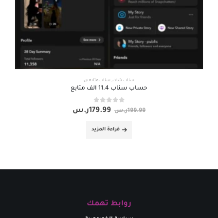
سناب شات
,
سناب متابعين
حساب سناب 11.4 الف متابع
out of 5
0
179.99
ر.س
199.99
ر.س
قراءة المزيد
روابط تهمك