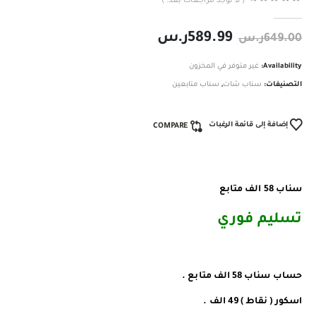
( لا توجد مراجعات بعد. )
out of 5
0
589.99
ر.س
649.00
ر.س
Availability:
غير متوفر في المخزون
التصنيفات:
سناب شات
,
سناب متابعين
إضافة إلى قائمة الرغبات
COMPARE
سناب 58 الف متابع
تسليم فوري ️
️️حساب سناب 58 الف متابع .
اسكور ( نقاط ) 49 الف .