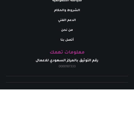
سياسة الخصوصية
الشروط والحكام
الدعم الفني
من نحن
أتصل بنا
معلومات تهمك
رقم التوثيق بالمركز السعودي للاعمال
0000187333
تواصل معنا
البريد إلالكتروني
marym.store0@gmail.com​
الهاتف
+
966531926264