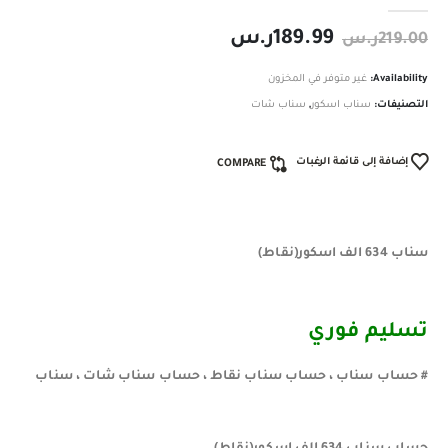
189.99
ر.س
219.00
ر.س
Availability:
غير متوفر في المخزون
التصنيفات:
سناب اسكور
,
سناب شات
إضافة إلى قائمة الرغبات
COMPARE
سناب 634 الف اسكور(نقاط)
تسليم فوري ️
# حساب سناب ، حساب سناب نقاط ، حساب سناب شات ، سناب