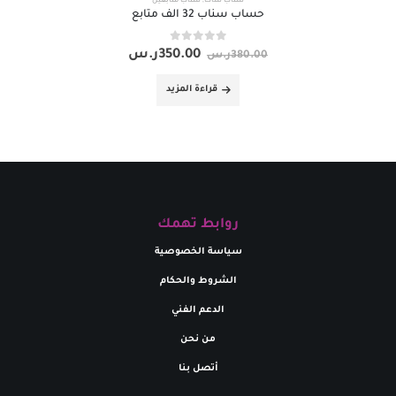
سناب شات
,
سناب متابعين
حساب سناب 32 الف متابع
out of 5
0
350.00
ر.س
380.00
ر.س
قراءة المزيد
روابط تهمك
سياسة الخصوصية
الشروط والحكام
الدعم الفني
من نحن
أتصل بنا