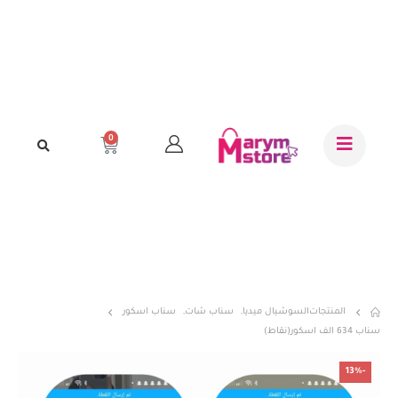
0
المنتجات
السوشيال ميديا
,
سناب شات
,
سناب اسكور
سناب 634 الف اسكور(نقاط)
-13%