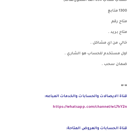
حساب سناب 634 الف اسكور(نقاط)
1300 متابع
️️️متاح رقم
️️️متاح بريد .
️️️خالي من اي مشاكل .
️️️اول مستخدم للحساب هو الشاري .
️️️ضمان سحب .
●•●
قناة الايصالات والحسابات والخدمات المباعه:
https://whatsapp.com/channel/wL7hY2n
قناة الحسابات والعروض المتاحة: