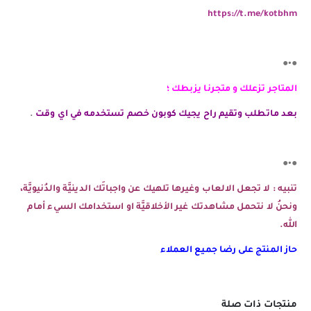
https://t.me/kotbhm
●•●
المتاجر تزعلك و متجرنا يزبطك ؛
بعد ماتطلب وتقيم راح يجيك كوبون خصم تستخدمه في اي وقت
.
●•●
تنبيه : لا تجعل الالعاب وغيرها تلهيك عن واجباتَك الدينيَّة والدُنيويَّة،
ونحنُ لا نتحمل مشاهدتك غير الأخلاقيَّة او استخدامك السيء أمام
الله.
حاز المنتج على رضا جميع العملاء
منتجات ذات صلة