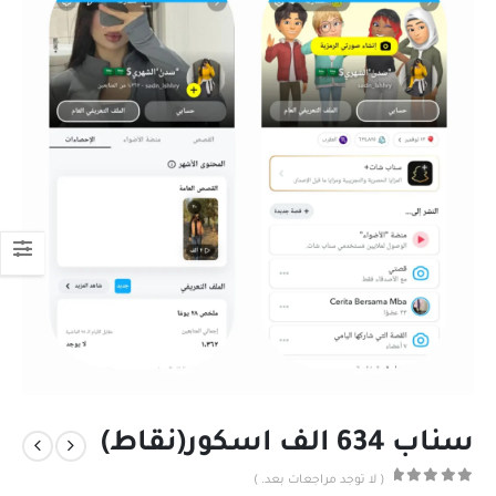
سناب 634 الف اسكور(نقاط)
( لا توجد مراجعات بعد. )
out of 5
0