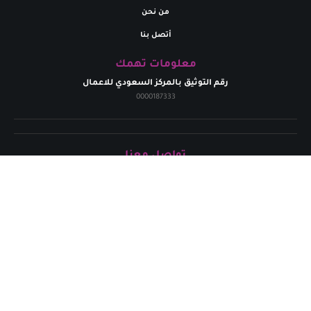
من نحن
أتصل بنا
معلومات تهمك
رقم التوثيق بالمركز السعودي للاعمال
0000187333
تواصل معنا
البريد إلالكتروني
marym.store0@gmail.com​
الهاتف
+
966531926264
حقوق الطبع محفوظة لدي متجر مريم | 2024