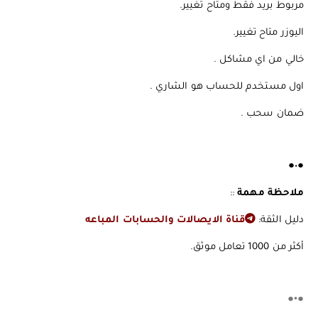
️️️مربوط بريد فقط ومتاح تغيير.
اليوزر متاح تغيير.
️️️خالي من اي مشاكل .
️️️اول مستخدم للحساب هو الشاري .
️️️ضمان سحب .
●•●
ملاحظة مهمة
::
دليل الثقة:
قناة الايصالات والحسابات المباعه
أكثر من 1000 تعامل موثق.
●•●