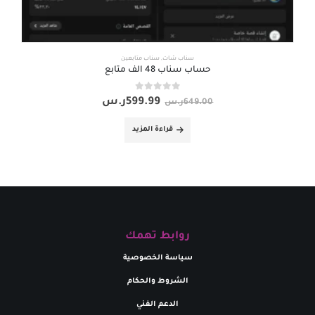
سناب شات
,
سناب متابعين
حساب سناب 48 الف متابع
out of 5
0
599.99
ر.س
649.00
ر.س
قراءة المزيد
روابط تهمك
سياسة الخصوصية
الشروط والحكام
الدعم الفني