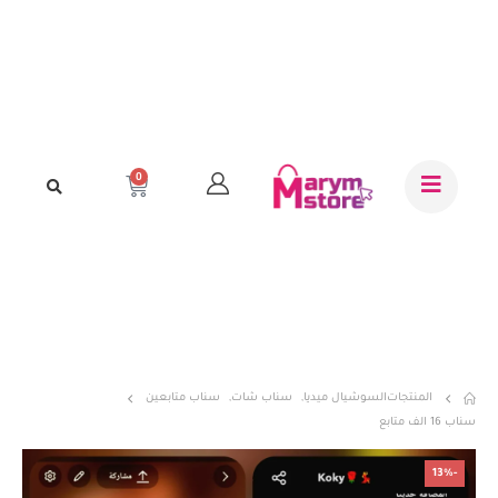
0
المنتجات
السوشيال ميديا
,
سناب شات
,
سناب متابعين
سناب 16 الف متابع
-13%