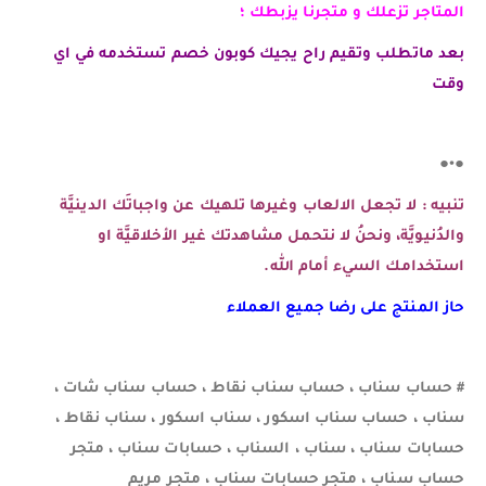
المتاجر تزعلك و متجرنا يزبطك ؛
بعد ماتطلب وتقيم راح يجيك كوبون خصم تستخدمه في اي
وقت
●•●
تنبيه : لا تجعل الالعاب وغيرها تلهيك عن واجباتَك الدينيَّة
والدُنيويَّة، ونحنُ لا نتحمل مشاهدتك غير الأخلاقيَّة او
استخدامك السيء أمام الله.
حاز المنتج على رضا جميع العملاء
# حساب سناب ، حساب سناب نقاط ، حساب سناب شات ،
سناب ، حساب سناب اسكور ، سناب اسكور ، سناب نقاط ،
حسابات سناب ، سناب ، السناب ، حسابات سناب ، متجر
حساب سناب ، متجر حسابات سناب ، متجر مريم