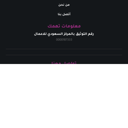
من نحن
أتصل بنا
معلومات تهمك
رقم التوثيق بالمركز السعودي للاعمال
0000187333
تواصل معنا
البريد إلالكتروني
marym.store0@gmail.com​
الهاتف
+
966531926264
حقوق الطبع محفوظة لدي متجر مريم | 2024