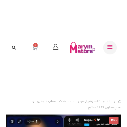
0
المنتجات
السوشيال ميديا
,
سناب شات
,
سناب متابعين
صانع محتوى 23 الف متابع
-11%