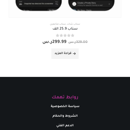
سناب شات
,
سناب متابعين
سناب 25.9 الف
out of 5
0
299.99
ر.س
329.00
ر.س
قراءة المزيد
روابط تهمك
سياسة الخصوصية
الشروط والحكام
الدعم الفني