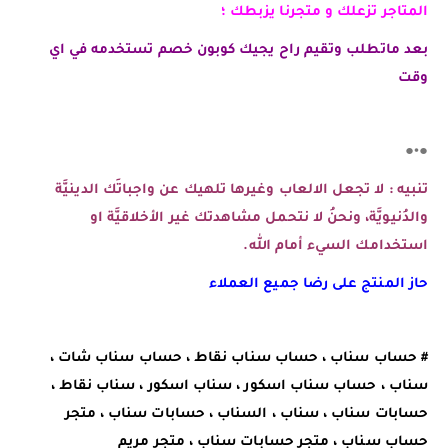
المتاجر تزعلك و متجرنا يزبطك ؛
بعد ماتطلب وتقيم راح يجيك كوبون خصم تستخدمه في اي
وقت
●•●
تنبيه : لا تجعل الالعاب وغيرها تلهيك عن واجباتَك الدينيَّة
والدُنيويَّة، ونحنُ لا نتحمل مشاهدتك غير الأخلاقيَّة او
استخدامك السيء أمام الله.
حاز المنتج على رضا جميع العملاء
# حساب سناب ، حساب سناب نقاط ، حساب سناب شات ،
سناب ، حساب سناب اسكور ، سناب اسكور ، سناب نقاط ،
حسابات سناب ، سناب ، السناب ، حسابات سناب ، متجر
حساب سناب ، متجر حسابات سناب ، متجر مريم