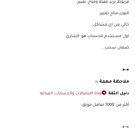
️️️مربوط بريد فقط ومتاح تغيير.
اليوزر متاح تغيير.
️️️خالي من اي مشاكل .
️️️اول مستخدم للحساب هو الشاري .
️️️ضمان سحب .
●•●
ملاحظة مهمة ::
دليل الثقة
:
قناة الايصالات والحسابات المباعه
أكثر من 1000 تعامل موثق.
●•●