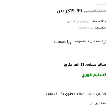
out of 5
0
319.99
ر.س
359.00
ر.س
Availability:
غير متوفر في المخزون
التصنيف:
سناب متابعين
إضافة إلى قائمة الرغبات
COMPARE
صانع محتوى 23 الف متابع
تسليم فوري ️
حساب سناب صانع محتوى 23 الف متابع.
متابعين عرب.