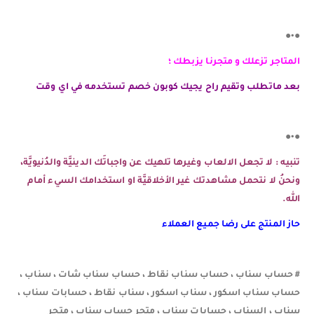
●•●
المتاجر تزعلك و متجرنا يزبطك ؛
بعد ماتطلب وتقيم راح يجيك كوبون خصم تستخدمه في اي وقت
●•●
تنبيه : لا تجعل الالعاب وغيرها تلهيك عن واجباتَك الدينيَّة والدُنيويَّة،
ونحنُ لا نتحمل مشاهدتك غير الأخلاقيَّة او استخدامك السيء أمام
الله.
حاز المنتج على رضا جميع العملاء
# حساب سناب ، حساب سناب نقاط ، حساب سناب شات ، سناب ،
حساب سناب اسكور ، سناب اسكور ، سناب نقاط ، حسابات سناب ،
سناب ، السناب ، حسابات سناب ، متجر حساب سناب ، متجر