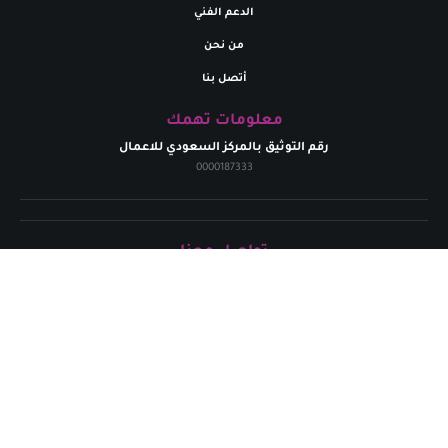
الدعم الفني
من نحن
أتصل بنا
معلومات تهمك
رقم التوثيق بالمركز السعودي للاعمال
0000187333
تواصل معنا
البريد إلالكتروني
marym.store0@gmail.com​
الهاتف
+
966531926264
حقوق الطبع محفوظة لدي متجر مريم | 2024