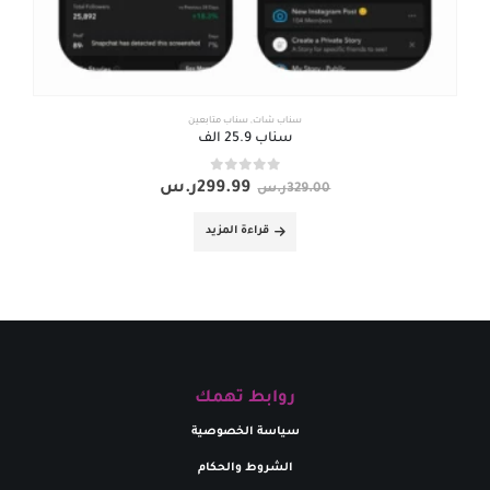
سناب شات
,
سناب متابعين
سناب 25.9 الف
out of 5
0
299.99
ر.س
329.00
ر.س
قراءة المزيد
روابط تهمك
سياسة الخصوصية
الشروط والحكام