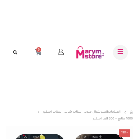
0
المنتجات
السوشيال ميديا
,
سناب شات
,
سناب اسكور
1000 متابع + 200 الف اسكور
-11%