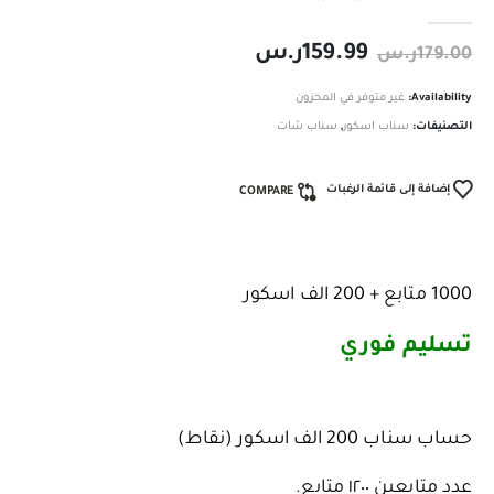
out of 5
0
159.99
ر.س
179.00
ر.س
Availability:
غير متوفر في المخزون
التصنيفات:
سناب اسكور
,
سناب شات
إضافة إلى قائمة الرغبات
COMPARE
1000 متابع + 200 الف اسكور
تسليم فوري ️
حساب سناب 200 الف اسكور (نقاط)
عدد متابعين ١٢٠٠ متابع.