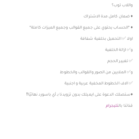
واللاب توب؟
♦️ ضمان كامل مدة الاشتراك
♦️ *الحساب يحتوي على جميع القوالب وجميع الميزات كاملة*
اولا ✅ التحميل بخلفية شفافة
و✅ ازالة الخلفية
✅ تغيير الحجم
و✅ الملايين من الصور والقوالب والخطوط
✅ الاف الخطوط المخفية عربية و اجنبية
♦️ستصلك الدعوة على ايميلك بدون تزويدنا بـ أي باسورد نهائيًا‼️
قناتنا بال
تليجرام