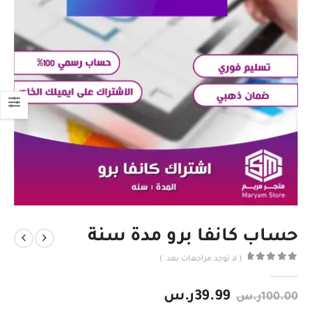
حساب كانفا برو مدة سنة
( لا توجد مراجعات بعد. )
out of 5
0
39.99
ر.س
100.00
ر.س