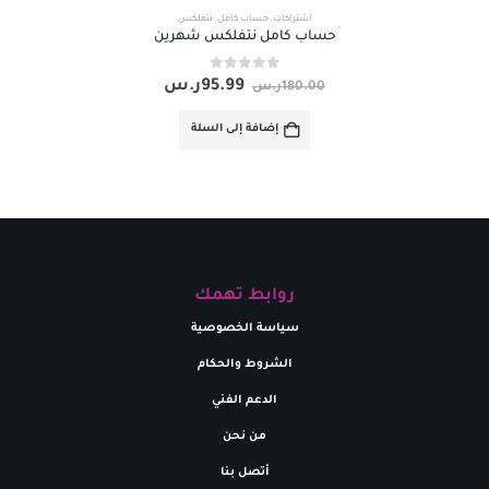
اشتراكات
,
حساب كامل
,
نتفلكس
حساب كامل نتفلكس شهرين
out of 5
0
95.99
ر.س
180.00
ر.س
إضافة إلى السلة
روابط تهمك
سياسة الخصوصية
الشروط والحكام
الدعم الفني
من نحن
أتصل بنا