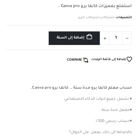
استمتع بمميزات كانفا برو Canva pro .
التصنيفات:
اشتراكات
,
اشتراكات اخرى
إضافة إلى السلة
إضافة إلى قائمة الرغبات
COMPARE
حساب معلم كانفا برو مدة سنة .. كانفا برو Canva pro.
♦️ تشمل جميع ادوات الذكاء الاصطناعي
♦️مفعل مدة سنة .
♦️حساب رسمي 100٪؜
بالاضافة الى ذلك، يعمل على الجوال؟