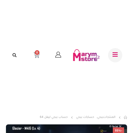
0
المنتجات
ببجي
,
حسابات ببجي
حساب ببجي ليفل 64
-93%