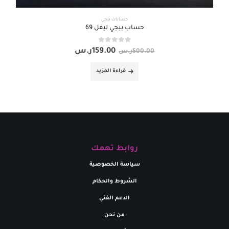
حسابات ببجي
حساب ببجي ليفل 69
out of 5
0
159.00
ر.س
500.00
ر.س
قراءة المزيد
روابط تهمك
سياسة الخصوصية
الشروط والحكام
الدعم الفني
من نحن