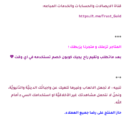
قناة الايصالات والحسابات والخدمات المباعه:
https://t.me/Trust_Guid
●●●
المتاجر تزعلك و متجرنا يزبطك ؛
بعد ماتطلب وتقيم راح يجيك كوبون خصم تستخدمه في اي وقت 💜
●•●
تنبيه : لا تجعل الالعاب وغيرها تلهيك عن واجباتَك الدينيَّة والدُنيويَّة،
ونحنُ لا نتحمل مشاهدتك غير الأخلاقيَّة او استخدامك السيء أمام
الله.
حاز المنتج على رضا جميع العملاء.