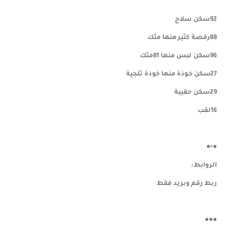
92سكن سلاح
88رقصة كثير منها مثك
96سكن لبس منها 81مثك
27سكن خوذة منها خوذة ثلجية
29سكن حقيبة
16لقب
●•●
الروابط:
ربط رقم وبريد فقط
●●●