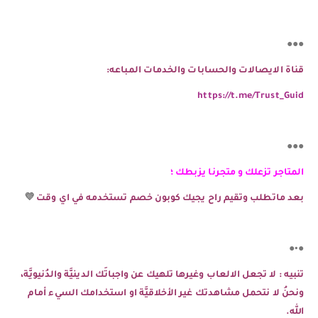
●●●
قناة الايصالات والحسابات والخدمات المباعه:
https://t.me/Trust_Guid
●●●
المتاجر تزعلك و متجرنا يزبطك ؛
بعد ماتطلب وتقيم راح يجيك كوبون خصم تستخدمه في اي وقت
💜
●•●
تنبيه : لا تجعل الالعاب وغيرها تلهيك عن واجباتَك الدينيَّة والدُنيويَّة،
ونحنُ لا نتحمل مشاهدتك غير الأخلاقيَّة او استخدامك السيء أمام
الله.