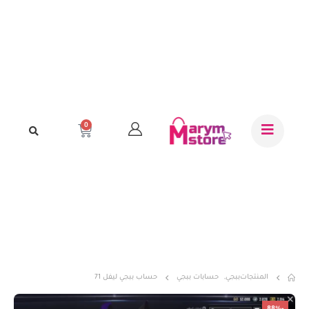
0
المنتجات
ببجي
,
حسابات ببجي
حساب ببجي ليفل 71