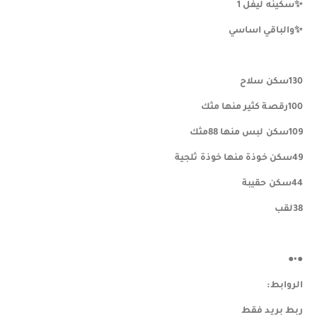
✨️سكينه ليفل 1
✨️والباقي اساسي
130سكن سلاح
100رقصة كثير منها مثك
109سكن لبس منها 88مثك
49سكن خوذة منها خوذة ثلجية
44سكن حقيبة
38لقب
●•●
الروابط:
ربط بريد فقط