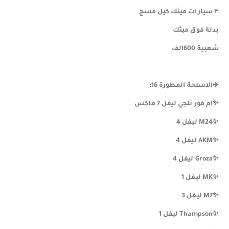
٣ سيارات ميثك كيل مسج
بدلة فوق ميثك
شعبية 600الف
✈️الاسلحة المطورة 16؛
✨️ام فور ثلجي ليفل 7 ماكس
✨️M24 ليفل 4
✨️AKM ليفل 4
✨️Groza ليفل 4
✨️MK ليفل 1
✨️M7 ليفل 3
✨️Thampson ليفل 1