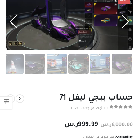
-88%
حساب ببجي ليفل 71
( لا توجد مراجعات بعد. )
out of 5
0
999.99
ر.س
8,000.00
ر.س
Availability:
غير متوفر في المخزون