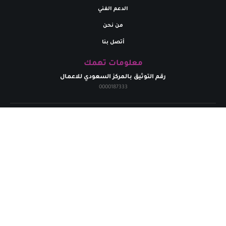
الدعم الفني
من نحن
أتصل بنا
معلومات تهمك
رقم التوثيق بالمركز السعودي للاعمال
0000187333
تواصل معنا
البريد إلالكتروني
marym.store0@gmail.com​
الهاتف
+
966531926264
حقوق الطبع محفوظة لدي متجر مريم | 2024