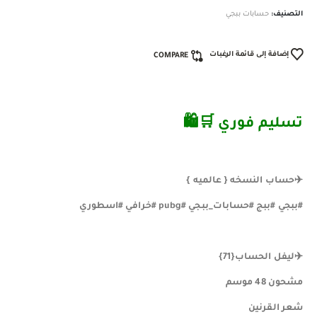
التصنيف:
حسابات ببجي
إضافة إلى قائمة الرغبات
COMPARE
تسليم فوري ️🛒🛍
✈️حساب النسخه { عالميه }
#ببجي #ببج #حسابات_ببجي #pubg #خرافي #اسطوري
✈️ليفل الحساب{71}
مشحون 48 موسم
شعر القرنين