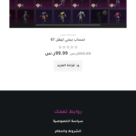
حسابات ببجي
حساب ببجي ليفل 67
out of 5
0
99.99
ر.س
500.00
ر.س
قراءة المزيد
روابط تهمك
سياسة الخصوصية
الشروط والحكام