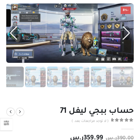
-8%
حساب ببجي ليفل 71
( لا توجد مراجعات بعد. )
out of 5
0
359.99
ر.س
390.00
ر.س