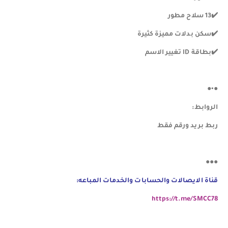
✔️13 سلاح مطور
✔️سكن بدلات مميزة كثيرة
✔️بطاقة ID تغيير
الاسم
●•●
الروابط:
ربط بريد ورقم فقط
●●●
قناة الايصالات والحسابات والخدمات المباعه:
https://t.me/SMCC78