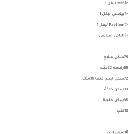
✨️M16 ليفل 1
✨️بيكسي ليفل 1
✨️Paython ليفل 1
✨️الباقي اساسي
79سكن سلاح
66رقصة 22مثك
72سكن لبس منها 38مثك
33سكن خوذة
35سكن حقيبة
18لقب
🚦المميزات :