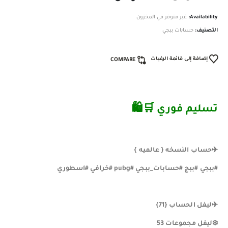
Availability:
غير متوفر في المخزون
التصنيف:
حسابات ببجي
إضافة إلى قائمة الرغبات
COMPARE
تسليم فوري ️🛒🛍
✈️حساب النسخه { عالميه }
#ببجي #ببج #حسابات_ببجي #pubg #خرافي #اسطوري
✈️ليفل الحساب {71}
❄️ليفل مجموعات 53