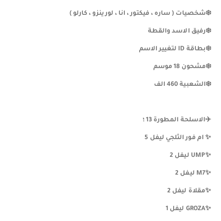
❄️شخصيات ( ساره ، فيكتور ، انا ، لورينزو ، كارلو )
❄️رفيق الاسد والقطة
❄️بطاقة ID لتغيير الاسم
❄️مشحون 18 موسم
❄️الشعبية 460 الف
✈️الاسلحة المطورة 13 ؛
✨️ ام فور الثلجي ليفل 5
✨️UMP ليفل 2
✨️M7 ليفل 2
✨️مقلاة ليفل 2
✨️GROZA ليفل 1