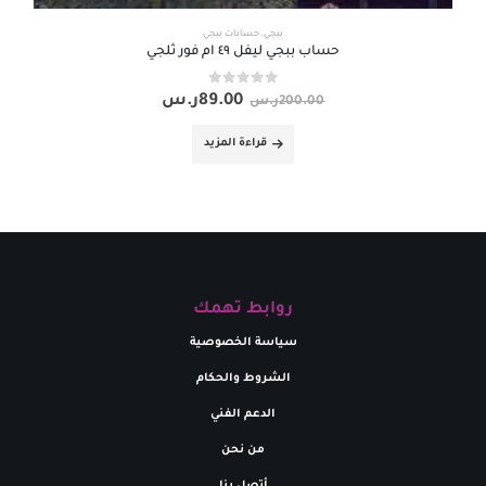
ببجي
,
حسابات ببجي
حساب ببجي ليفل ٤٩ ام فور ثلجي
out of 5
0
89.00
ر.س
200.00
ر.س
قراءة المزيد
روابط تهمك
سياسة الخصوصية
الشروط والحكام
الدعم الفني
من نحن
أتصل بنا