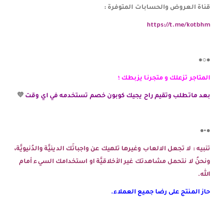
قناة العروض والحسابات المتوفرة :
https://t.me/kotbhm
●○●
المتاجر تزعلك و متجرنا يزبطك ؛
بعد ماتطلب وتقيم راح يجيك كوبون خصم تستخدمه في اي وقت
💜
●•●
تنبيه : لا تجعل الالعاب وغيرها تلهيك عن واجباتَك الدينيَّة والدُنيويَّة،
ونحنُ لا نتحمل مشاهدتك غير الأخلاقيَّة او استخدامك السيء أمام
الله.
حاز المنتج على رضا جميع العملاء.