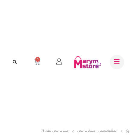
0
المنتجات
ببجي
,
حسابات ببجي
حساب ببجي ليفل 71