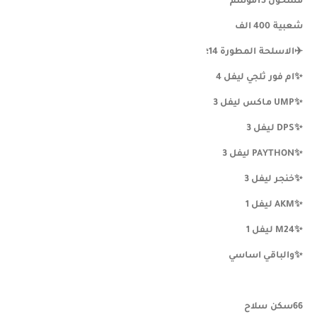
مشحون 15موسم
شعبية 400 الف
✈️الاسلحة المطورة 14؛
✨️ام فور ثلجي ليفل 4
✨️UMP ماكس ليفل 3
✨️DPS ليفل 3
✨️PAYTHON ليفل 3
✨️خنجر ليفل 3
✨️AKM ليفل 1
✨️M24 ليفل 1
✨️والباقي اساسي
66سكن سلاح