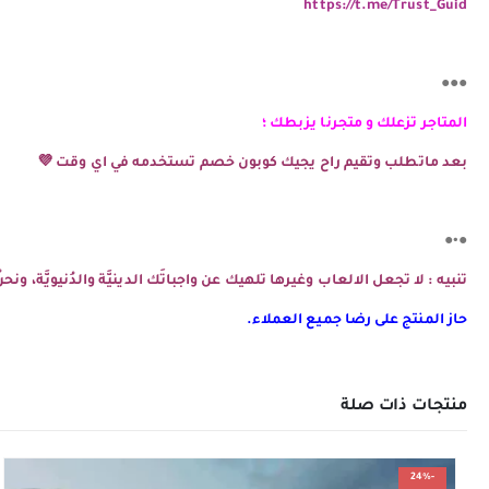
https://t.me/Trust_Guid
●●●
المتاجر تزعلك و متجرنا يزبطك ؛
بعد ماتطلب وتقيم راح يجيك كوبون خصم تستخدمه في اي وقت 💜
●•●
تنبيه : لا تجعل الالعاب وغيرها تلهيك عن واجباتَك الدينيَّة والدُنيويَّة، و
حاز المنتج على رضا جميع العملاء.
منتجات ذات صلة
-24%