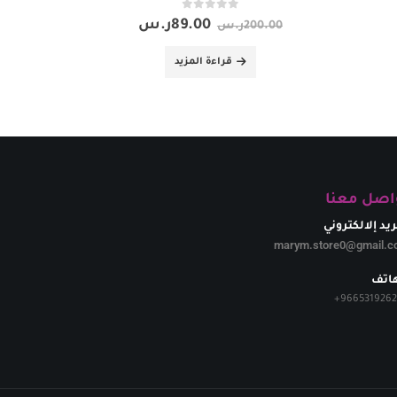
out of 5
0
89.00
ر.س
200.00
ر.س
قراءة المزيد
اصل معنا
ريد إلالكتروني
marym.store0@gmail.c
هاتف
+
966531926