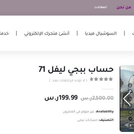
من نحن
المقالات
السوشيال ميديا
أنشئ متجرك الإلكتروني
خدما
حساب ببجي ليفل 71
( لا توجد مراجعات بعد. )
out of 5
0
199.99
ر.س
2,500.00
ر.س
Availability:
غير متوفر في المخزون
التصنيف:
حسابات ببجي