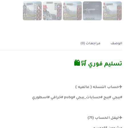
الوصف
مراجعات (0)
تسليم فوري ️🛒🛍
✈️حساب النسخه { عالميه }
#ببجي #ببج #حسابات_ببجي #pubg #خرافي #اسطوري
✈️ليفل الحساب {71}