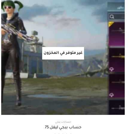
غير متوفر في المخزون
حسابات ببجي
حساب ببجي ليفل 75