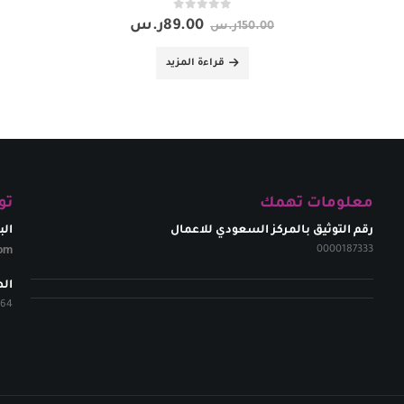
out of 5
0
89.00
ر.س
150.00
ر.س
قراءة المزيد
معلومات تهمك
تو
رقم التوثيق بالمركز السعودي للاعمال
الب
om​
0000187333
ال
264