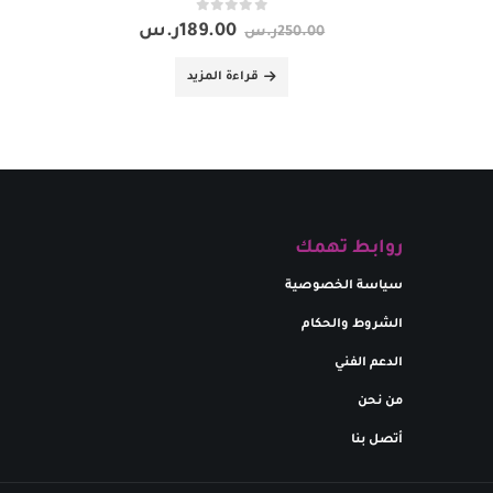
out of 5
0
189.00
ر.س
250.00
ر.س
قراءة المزيد
روابط تهمك
سياسة الخصوصية
الشروط والحكام
الدعم الفني
من نحن
أتصل بنا