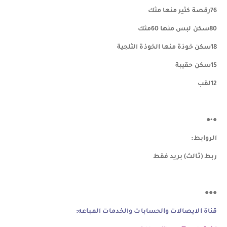
76رقصة كثير منها مثك
80سكن لبس منها 60مثك
18سكن خوذة منها الخوذة الثلجية
15سكن حقيبة
12لقب
●•●
الروابط:
ربط (ثالث) بريد فقط
●●●
قناة الايصالات والحسابات والخدمات المباعه: