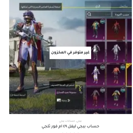
غير متوفر في المخزون
ببجي
,
حسابات ببجي
حساب ببجي ليفل ٤٩ ام فور ثلجي