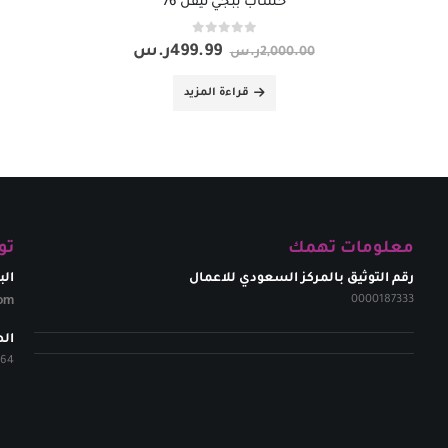
حساب ببجي ليفل 76
out of 5
0
499.99
ر.س
2,000.00
ر.س
قراءة المزيد
معلومات تهمك
تو
رقم التوثيق بالمركز السعودي للاعمال
الب
om​
0000187333
ال
264