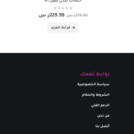
حساب ببجي ليفل 61
out of 5
0
229.99
ر.س
279.00
ر.س
قراءة المزيد
روابط تهمك
سياسة الخصوصية
الشروط والحكام
الدعم الفني
من نحن
أتصل بنا