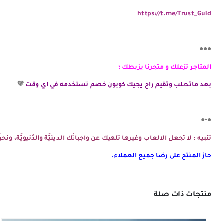
https://t.me/Trust_Guid
●●●
المتاجر تزعلك و متجرنا يزبطك ؛
بعد ماتطلب وتقيم راح يجيك كوبون خصم تستخدمه في اي وقت
💜
●•●
تنبيه : لا تجعل الالعاب وغيرها تلهيك عن واجباتَك الدينيَّة والدُنيويَّة، و
حاز المنتج على رضا جميع العملاء.
منتجات ذات صلة