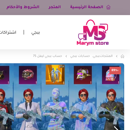
الصفحة الرئيسية
المتجر
الشروط والأحكام
ببجي
اشتراكات
المنتجات
ببجي
,
حسابات ببجي
حساب ببجي ليفل 75
-89%