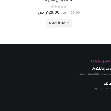
حساب ببجي ليفل 64
out of 5
0
129.00
ر.س
400.00
ر.س
قراءة المزيد
اصل معنا
ريد إلالكتروني
marym.store0@gmail.c
هاتف
+
966531926