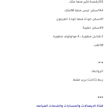
125رقصة كثير منها مثك
144سكن لبس منها 98مثك
47سكن خوذة منها خوذة الفرعون
49سكن حقيبة
2 قنابل مطورة ، 4 مولوتوف مطورة
38لقب
●•●
الروابط:
ربط (ثالث) بريد فقط
●●●
قناة الايصالات والحسابات والخدمات المباعه: