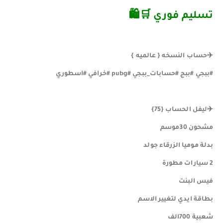
تسليم فوري ️🛒🛍
✈️حساب النسخه { عالميه }
#ببجي #ببج #حسابات_ببجي #pubg #خرافي #اسطوري
✈️ليفل الحساب {75}
مشحون 30موسم
بدلة موميا الزرقاء جولد
2 سيارات مطورة
فيس البنت
بطاقة ايدي لتغيير الاسم
شعبية 700الف