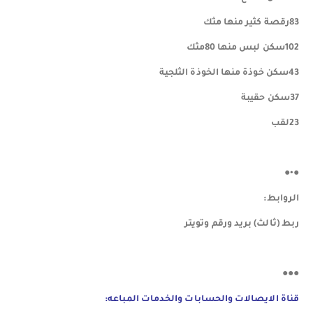
83رقصة كثير منها مثك
102سكن لبس منها 80مثك
43سكن خوذة منها الخوذة الثلجية
37سكن حقيبة
23لقب
●•●
الروابط:
ربط (ثالث) بريد ورقم وتويتر
●●●
قناة الايصالات والحسابات والخدمات المباعه: