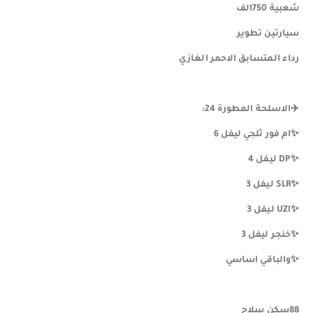
شعبية 750الف
سيارتين تطوير
رداء المتسابق الاحمر الغازي
✈️الاسلحة المطورة 24:
✨️ام فور ثلجي ليفل 6
✨️DP ليفل 4
✨️SLR ليفل 3
✨️UZI ليفل 3
✨️خنجر ليفل 3
✨️والباقي اساسي
88سكن سلاح