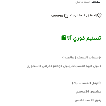
التصنيف:
حسابات ببجي
إضافة إلى قائمة الرغبات
COMPARE
تسليم فوري ️🛒🛍
✈️حساب النسخه { عالميه }
#ببجي #ببج #حسابات_ببجي #pubg #خرافي #اسطوري
✈️ليفل الحساب {76}
مشحون 26موسم
رفيق الاسد ماكس