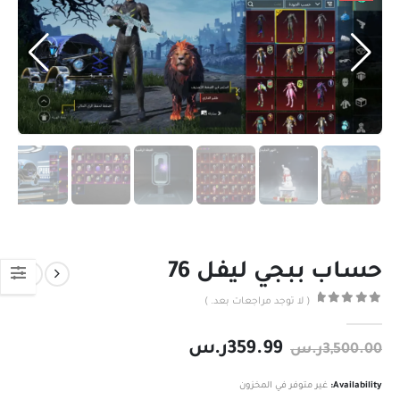
حساب ببجي ليفل 76
( لا توجد مراجعات بعد. )
out of 5
0
359.99
ر.س
3,500.00
ر.س
Availability:
غير متوفر في المخزون