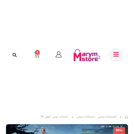
0
المنتجات
ببجي
,
حسابات ببجي
حساب ببجي ليفل 76
-90%