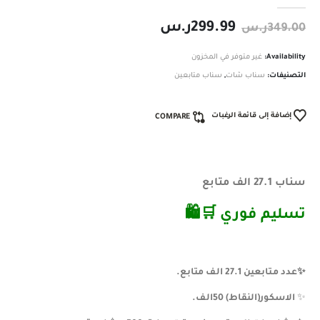
299.99
ر.س
349.00
ر.س
Availability:
غير متوفر في المخزون
التصنيفات:
سناب شات
,
سناب متابعين
إضافة إلى قائمة الرغبات
COMPARE
سناب 27.1 الف متابع
تسليم فوري ️🛒🛍
✨️️️️️️️️️️️عدد متابعين 27.1 الف متابع.
✨️
الاسكور(النقاط) 50الف.