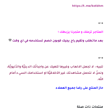
https://t.me/kotbhm
●•●
المتاجر تزعلك و متجرنا يزبطك ؛
بعد ماتطلب وتقيم راح يجيك كوبون خصم تستخدمه في اي وقت
💜
●•●
تنبيه : لا تجعل الالعاب وغيرها تلهيك عن واجباتَك الدينيَّة والدُنيويَّة،
ونحنُ لا نتحمل مشاهدتك غير الأخلاقيَّة او استخدامك السيء أمام
الله.
حاز المنتج على رضا جميع العملاء
منتجات ذات صلة