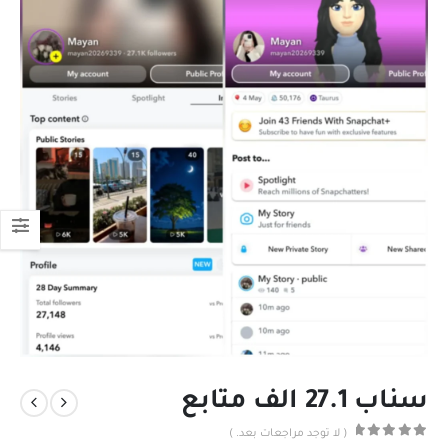
سناب 27.1 الف متابع
( لا توجد مراجعات بعد. )
out of 5
0