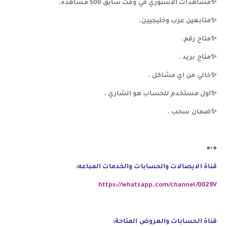
✨️️️️️️️مشاهدات الاستوري في وقت سابق 500 مشاهدة.
✨️️️️️️️️️️️متابعين عرب وخليجيين.
️️️️️️️️️️️✨️متاح رقم.
✨️️️️️️️️️️️️متاح بريد .
✨️️️️️️️️️️️️خالي من اي مشاكل .
✨️️️️️️️️️️️️اول مستخدم للحساب هو الشاري .
✨️️️️️️️️️️️️ضمان سحب .
●•●
قناة الايصالات والحسابات والخدمات المباعه:
https://whatsapp.com/channel/0029V
قناة الحسابات والعروض المتاحة: