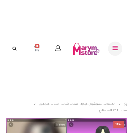
0
المنتجات
السوشيال ميديا
,
سناب شات
,
سناب متابعين
سناب 27.1 الف متابع
-14%