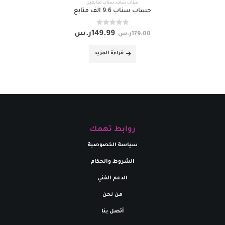
سناب شات
,
سناب متابعين
حساب سناب 9.6 الف متابع
out of 5
0
149.99
ر.س
179.00
ر.س
قراءة المزيد
روابط تهمك
سياسة الخصوصية
الشروط والحكام
الدعم الفني
من نحن
أتصل بنا