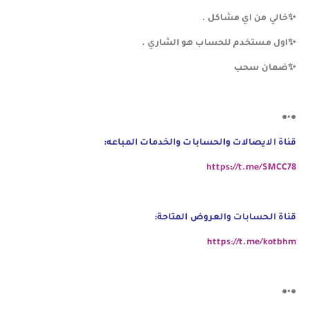
✨️️️️️️️️️خالي من اي مشاكل .
✨️️️️️️️️️اول مستخدم للحساب هو الشاري .
✨️️️️️️️️️ضمان سحب
●•●
قناة الايصالات والحسابات والخدمات المباعه:
https://t.me/SMCC78
قناة الحسابات والعروض المتاحة:
https://t.me/kotbhm
●•●