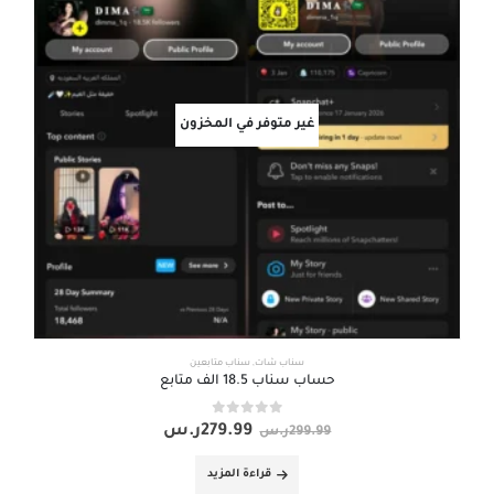
غير متوفر في المخزون
سناب شات
,
سناب متابعين
حساب سناب 18.5 الف متابع
out of 5
0
279.99
ر.س
299.99
ر.س
قراءة المزيد