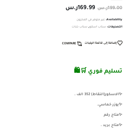
169.99
ر.س
199.00
ر.س
Availability:
غير متوفر في المخزون
التصنيفات:
سناب اسكور
,
سناب شات
إضافة إلى قائمة الرغبات
COMPARE
تسليم فوري ️🛒🛍
✨️️️️️️الاسكور(النقاط) 352 الف .
✨️يوزر خماسي.
✨️️️️️️️️️متاح رقم
✨️️️️️️️️️متاح بريد .