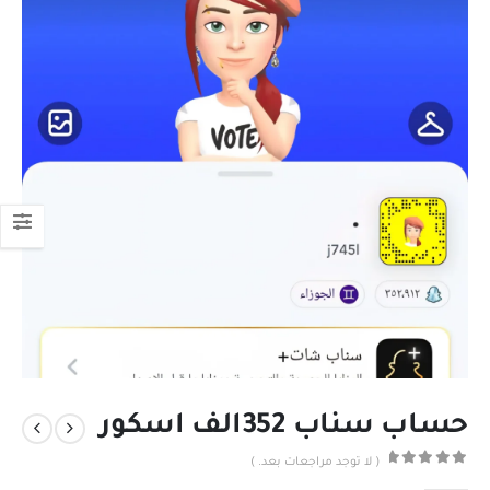
حساب سناب 352الف اسكور
( لا توجد مراجعات بعد. )
out of 5
0