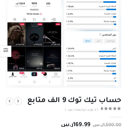
حساب تيك توك 9 الف متابع
( لا توجد مراجعات بعد. )
out of 5
0
169.99
ر.س
1,500.00
ر.س