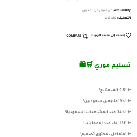
Availability:
غير متوفر في المخزون
التصنيف:
تيك توك
إضافة إلى قائمة الرغبات
COMPARE
تسليم فوري 🛒🛍
✨️️ *9.5 الف متابع*
✨️️ *19%متابعين سعوديين*
✨️️ *34% عدد المشاهدات السعودية*
✨️️ *131 الف عدد الاعجابات*
✨️️ *متفاعل ، محتوى تصميم*