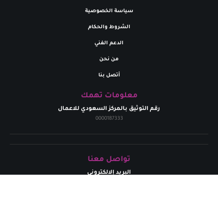
سياسة الخصوصية
الشروط والحكام
الدعم الفني
من نحن
أتصل بنا
معلومات تهمك
رقم التوثيق بالمركز السعودي للاعمال
0000187333
تواصل معنا
البريد إلالكتروني
marym.store0@gmail.com​
الهاتف
+
966531926264