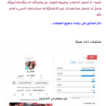
تنبيه : لا تجعل الالعاب وغيرها تلهيك عن واجباتَك الدينيَّة والدُنيويَّة،
ونحنُ لا نتحمل مشاهدتك غير الأخلاقيَّة او استخدامك السيء أمام
الله.
حاز المنتج على رضاء جميع العملاء..
منتجات ذات صلة
-75%
غير متوفر في المخزون