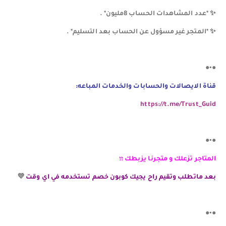
✨️️ *عدد المشاهدات الحساب 8مليون* .
✨️ *المتجر غير مسؤول عن الحساب بعد التسليم* .
●•●
قناة الايصالات والحسابات والخدمات المباعه:
https://t.me/Trust_Guid
●•●
المتاجر تزعلك و متجرنا يزبطك ؛؛
بعد ماتطلب وتقيم راح يجيك كوبون خصم تستخدمه في اي وقت
💜
●•●