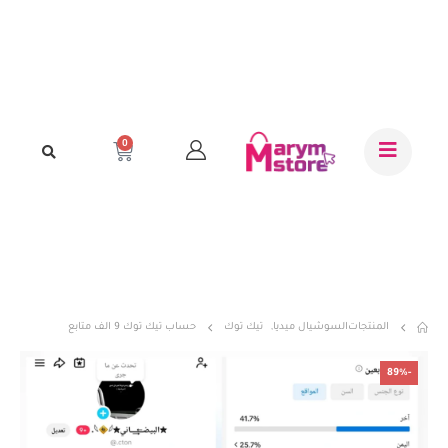
0
المنتجات
السوشيال ميديا
,
تيك توك
حساب تيك توك 9 الف متابع
-89%