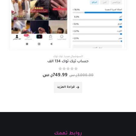
السوشيال ميديا
,
تيك توك
حساب تيك توك 134 الف
out of 5
0
749.99
ر.س
3,000.00
ر.س
قراءة المزيد
روابط تهمك